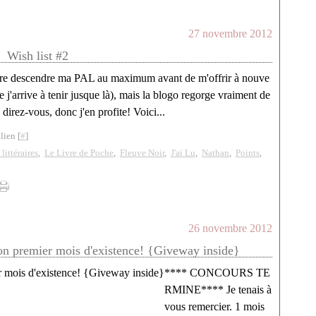
27 novembre 2012
Wish list #2
faire descendre ma PAL au maximum avant de m'offrir à nouve
ue j'arrive à tenir jusque là), mais la blogo regorge vraiment de
direz-vous, donc j'en profite! Voici...
lien [
#
]
littéraires
,
Le Livre de Poche
,
Fleuve Noir
,
J'ai Lu
,
Nathan
,
Points
,
26 novembre 2012
son premier mois d'existence! {Giveway inside}
**** CONCOURS TE
RMINE**** Je tenais à
vous remercier. 1 mois