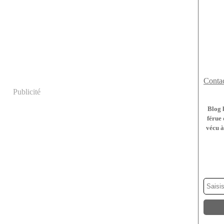
Contac
Publicité
Blog 
férue 
vécu à