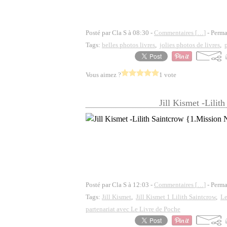
Posté par Cla S à 08:30 -
Commentaires [
…
]
- Perma
Tags:
belles photos livres
,
jolies photos de livres
,
Vous aimez ?
1 vote
Jill Kismet -Lili
Posté par Cla S à 12:03 -
Commentaires [
…
]
- Perma
Tags:
Jill Kismet
,
Jill Kismet 1 Lilith Saintcrow
,
Le
partenariat avec Le Livre de Poche