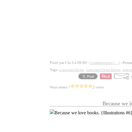
Posté par Cla S à 09:00 -
Commentaires [
…
]
- Perma
Tags:
concours blogs
,
concours livres blogs
,
gagne
Vous aimez ?
2 votes
Because we lo