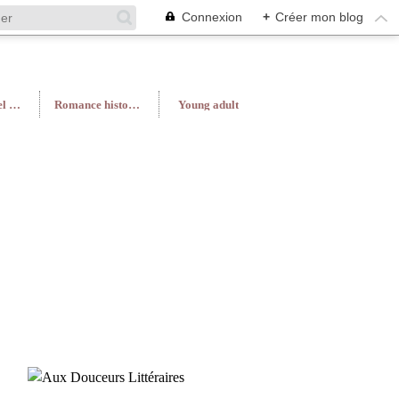
Connexion
+
Créer mon blog
Roman féminin/Feel Good
Romance historique
Young adult