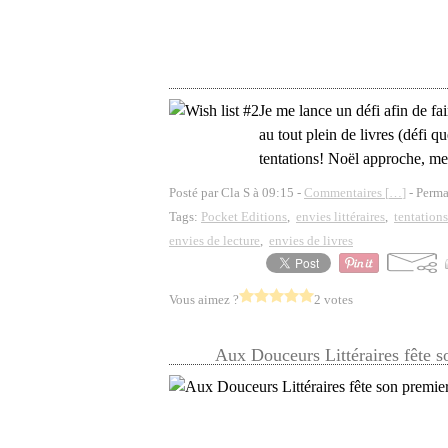
Je me lance un défi afin de 
au tout plein de livres (défi q
tentations! Noël approche, me 
Posté par Cla S à 09:15 -
Commentaires [
…
]
- Perma
Tags:
Pocket Editions
,
envies littéraires
,
tentations 
envies de lecture
,
envies de livres
Vous aimez ?
2 votes
Aux Douceurs Littéraires fête 