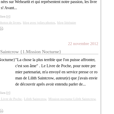
nées sur Weheartit et qui représentent notre passion, les livre
s! Avant...
lien [
#
]
photos de livres
,
blog avec jolies photos
,
blog littéraire
22 novembre 2012
th Saintcrow {1.Mission Nocturne}
"La chose la plus terrible que l'on puisse affronter,
c'est son âme" . Le Livre de Poche, pour notre pre
mier partenariat, m'a envoyé en service presse ce ro
man de Lilith Saintcrow, auteur(e) que j'avais envie
de découvrir après avoir entendu parler de...
lien [
#
]
 Livre de Poche
,
Lilith Saintcrow
,
Mission nocturne Lilith Saintcrow
,