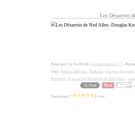
Les Désarrois 
Posté par Cla S à 09:00 -
Commentaires [
…
]
- Perma
Tags:
Pocket Editions
,
Belfond
,
Douglas Kennedy
Kennedy
,
avis sur Les Désarrois de Ned Allen
,
rom
Vous aimez ?
1 vote