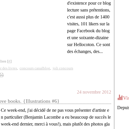
d'existence pour ce blog
lecture sans prétentions,
c'est aussi plus de 1400
visites, 101 likers sur la
page Facebook du blog
et une soixante-dizaine
sur Hellocoton. Ce sont
des échanges, des...
lien [
#
]
r des livres
,
concours canalblog
,
joli concours
24 novembre 2012
Vi
ve books. {Illustrations #6}
Depuis
Ce week-end, j'ai décidé de ne pas vous présenter d'artiste e
n particulier (Benjamin Lacombe a eu beaucoup de succès le
week-end dernier, merci à vous!), mais plutôt des photos gla