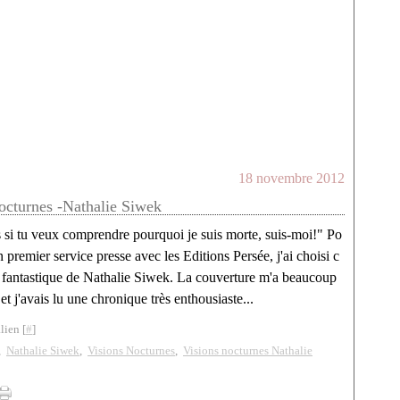
18 novembre 2012
octurnes -Nathalie Siwek
 si tu veux comprendre pourquoi je suis morte, suis-moi!" Po
 premier service presse avec les Editions Persée, j'ai choisi c
e fantastique de Nathalie Siwek. La couverture m'a beaucoup
 et j'avais lu une chronique très enthousiaste...
lien [
#
]
,
Nathalie Siwek
,
Visions Nocturnes
,
Visions nocturnes Nathalie