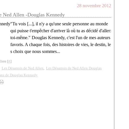
28 novembre 2012
de Ned Allen -Douglas Kennedy
"Tu vois [...], il n'y a qu'une seule personne au monde
qui puisse t'empêcher d'arriver là où tu as décidé d'aller:
toi-même." Douglas Kennedy, c'est l'un de mes auteurs
favoris. A chaque fois, des histoires de vies, le destin, le
s choix que nous sommes...
lien [
#
]
,
Les Désarrois de Ned Allen
,
Les Désarrois de Ned Allen Douglas
ans de Douglas Kennedy