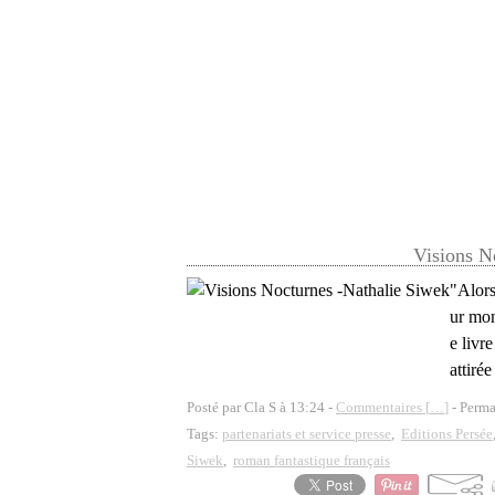
Visions N
"Alors
ur mon
e livr
attirée
Posté par Cla S à 13:24 -
Commentaires [
…
]
- Perma
Tags:
partenariats et service presse
,
Editions Persée
Siwek
,
roman fantastique français