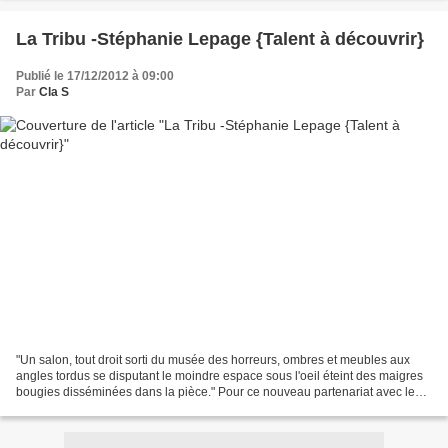
La Tribu -Stéphanie Lepage {Talent à découvrir}
Publié le 17/12/2012 à 09:00
Par
Cla S
"Un salon, tout droit sorti du musée des horreurs, ombres et meubles aux
angles tordus se disputant le moindre espace sous l'oeil éteint des maigres
bougies disséminées dans la pièce." Pour ce nouveau partenariat avec les
Editions Persée, j'ai reçu un...