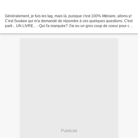
Généralement, je fuis les tag, mais là, puisque c'est 100% littéraire, allons-y!
C'est Soukee qui m'a demandé de répondre à ces quelques questions. C'est
parti... UN LIVRE... - Qui t'a marquée? J'ai eu un gros coup de coeur pour ce
roman de Douglas Kennedy,...
Publicité