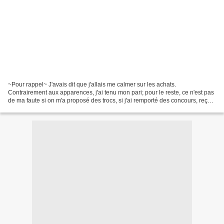
~Pour rappel~ J'avais dit que j'allais me calmer sur les achats.
Contrairement aux apparences, j'ai tenu mon pari; pour le reste, ce n'est pas
de ma faute si on m'a proposé des trocs, si j'ai remporté des concours, reçu
un service presse et été gâtée...