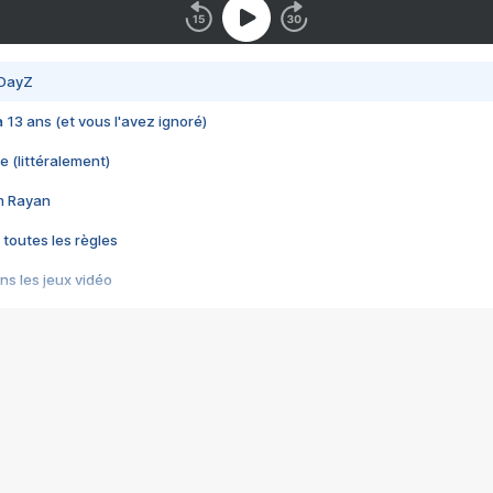
 DayZ
 a 13 ans (et vous l'avez ignoré)
e (littéralement)
im Rayan
 toutes les règles
s les jeux vidéo
us choquant de Rockstar ? - Le scandale BULLY
e plus moche de Steam
du RÊVE tourne au CAUCHEMAR
pendant 8 heures
it… à tort