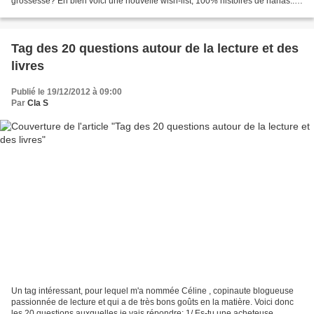
grossesse? Eh bien voici une nouvelle wish-list, 100% histoires de nanas...
Et il y en aurait mille autres.......
Tag des 20 questions autour de la lecture et des
livres
Publié le 19/12/2012 à 09:00
Par
Cla S
Un tag intéressant, pour lequel m'a nommée Céline , copinaute blogueuse
passionnée de lecture et qui a de très bons goûts en la matière. Voici donc
les 20 questions auxquelles je vais répondre: 1/ Es-tu une acheteuse