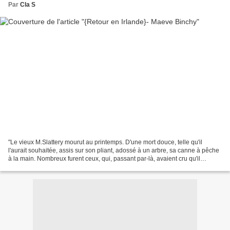
Par
Cla S
"Le vieux M.Slattery mourut au printemps. D'une mort douce, telle qu'il
l'aurait souhaitée, assis sur son pliant, adossé à un arbre, sa canne à pêche
à la main. Nombreux furent ceux, qui, passant par-là, avaient cru qu'il
dormait." Un livre qui dormait...