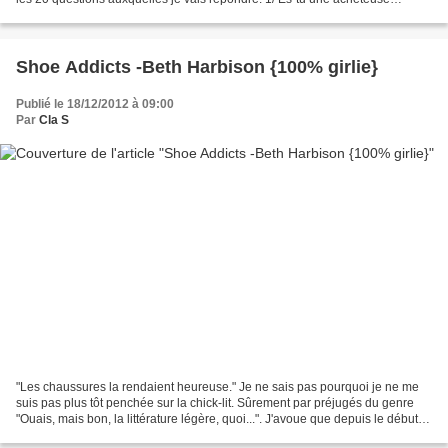
compulsive de livres? Ooooh que oui!!...
Shoe Addicts -Beth Harbison {100% girlie}
Publié le 18/12/2012 à 09:00
Par
Cla S
"Les chaussures la rendaient heureuse." Je ne sais pas pourquoi je ne me
suis pas plus tôt penchée sur la chick-lit. Sûrement par préjugés du genre
"Ouais, mais bon, la littérature légère, quoi...". J'avoue que depuis le début
de ma grossesse, moi qui,...