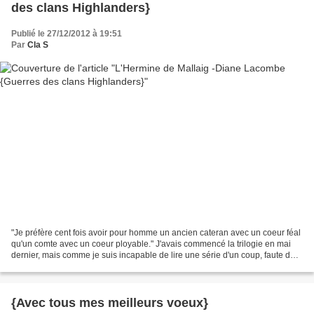
des clans Highlanders}
Publié le 27/12/2012 à 19:51
Par
Cla S
"Je préfère cent fois avoir pour homme un ancien cateran avec un coeur féal
qu'un comte avec un coeur ployable." J'avais commencé la trilogie en mai
dernier, mais comme je suis incapable de lire une série d'un coup, faute de
quoi je me lasse, j'ai préféré...
{Avec tous mes meilleurs voeux}