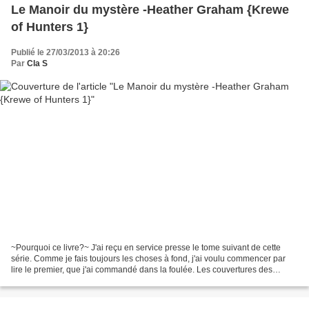
Le Manoir du mystère -Heather Graham {Krewe
of Hunters 1}
Publié le 27/03/2013 à 20:26
Par
Cla S
~Pourquoi ce livre?~ J'ai reçu en service presse le tome suivant de cette
série. Comme je fais toujours les choses à fond, j'ai voulu commencer par
lire le premier, que j'ai commandé dans la foulée. Les couvertures des
romans d'Heather Graham me parlent...