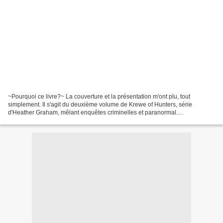
~Pourquoi ce livre?~ La couverture et la présentation m'ont plu, tout
simplement. Il s'agit du deuxième volume de Krewe of Hunters, série
d'Heather Graham, mêlant enquêtes criminelles et paranormal.
~Présentation~ "Comme chaque année, Ashley se réjouit...