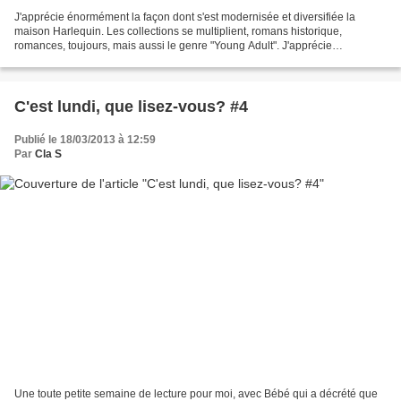
J'apprécie énormément la façon dont s'est modernisée et diversifiée la
maison Harlequin. Les collections se multiplient, romans historique,
romances, toujours, mais aussi le genre "Young Adult". J'apprécie
particulièrement la collection Darkiss. Une nouveauté...
C'est lundi, que lisez-vous? #4
Publié le 18/03/2013 à 12:59
Par
Cla S
Une toute petite semaine de lecture pour moi, avec Bébé qui a décrété que