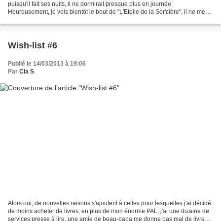
puisqu'il fait ses nuits, il ne dormirait presque plus en journée.
Heureusement, je vois bientôt le bout de "L'Etoile de la Sor'cière", il ne me
reste plus qu'une centaine de pages....
Wish-list #6
Publié le 14/03/2013 à 19:06
Par
Cla S
Alors oui, de nouvelles raisons s'ajoutent à celles pour lesquelles j'ai décidé
de moins acheter de livres; en plus de mon énorme PAL, j'ai une dizaine de
services presse à lire, une amie de beau-papa me donne pas mal de livres