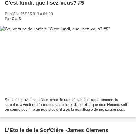
C'est lundi, que lisez-vous? #5
Publié le 25/03/2013 à 09:00
Par
Cla S
Semaine pluvieuse à Nice, avec de rares éclaircies, apparemment la
semaine à venir ne s'annonce pas mieux. J'ai profité que mon Homme soit
en congé pour lire un peu plus et il a eu la gentillesse de me passer ses
microbes, donc cooconing, en espérant...
L'Etoile de la Sor'Cière -James Clemens