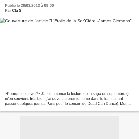
Publié le 20/03/2013 à 09:00
Par
Cla S
~Pourquoi ce livre?~ J'ai commencé la lecture de la saga en septembre (je
m'en souviens très bien, j'ai ouvert le premier tome dans le train, allant
passer quelques jours à Paris pour le concert de Dead Can Dance). Mon
Homme a dévoré cette série en un...