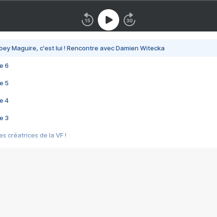
bey Maguire, c'est lui ! Rencontre avec Damien Witecka
e 6
e 5
e 4
e 3
s créatrices de la VF !
e 2
e 1
e Mektoub My Love arrive enfin ! Rencontre avec Shaïn Boumedine et Sal
i : après Toni en famille