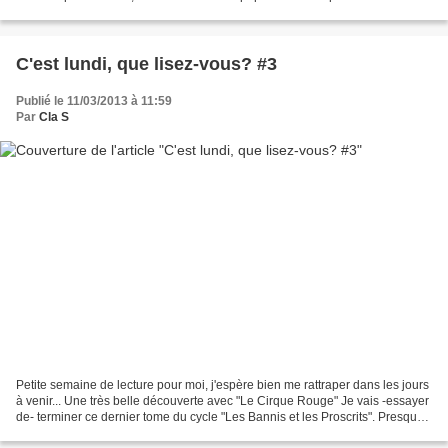
aussi et surtout, l'évènement...
C'est lundi, que lisez-vous? #3
Publié le 11/03/2013 à 11:59
Par
Cla S
Petite semaine de lecture pour moi, j'espère bien me rattraper dans les jours
à venir... Une très belle découverte avec "Le Cirque Rouge" Je vais -essayer
de- terminer ce dernier tome du cycle "Les Bannis et les Proscrits". Presque
900 pages, un bébé...