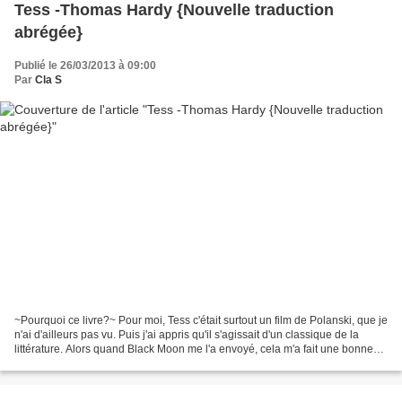
Tess -Thomas Hardy {Nouvelle traduction
abrégée}
Publié le 26/03/2013 à 09:00
Par
Cla S
~Pourquoi ce livre?~ Pour moi, Tess c'était surtout un film de Polanski, que je
n'ai d'ailleurs pas vu. Puis j'ai appris qu'il s'agissait d'un classique de la
littérature. Alors quand Black Moon me l'a envoyé, cela m'a fait une bonne
raison pour le découvrir,...