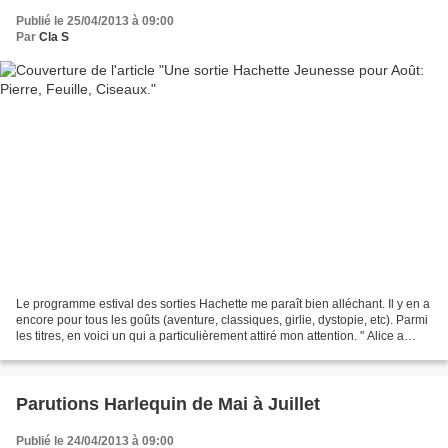
Publié le 25/04/2013 à 09:00
Par
Cla S
Le programme estival des sorties Hachette me paraît bien alléchant. Il y en a
encore pour tous les goûts (aventure, classiques, girlie, dystopie, etc). Parmi
les titres, en voici un qui a particulièrement attiré mon attention. " Alice a
perdu ses parents...
Parutions Harlequin de Mai à Juillet
Publié le 24/04/2013 à 09:00