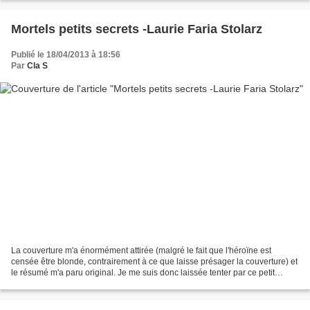
Mortels petits secrets -Laurie Faria Stolarz
Publié le 18/04/2013 à 18:56
Par
Cla S
La couverture m'a énormément attirée (malgré le fait que l'héroïne est
censée être blonde, contrairement à ce que laisse présager la couverture) et
le résumé m'a paru original. Je me suis donc laissée tenter par ce petit
roman. "Camélia rencontre Ben...