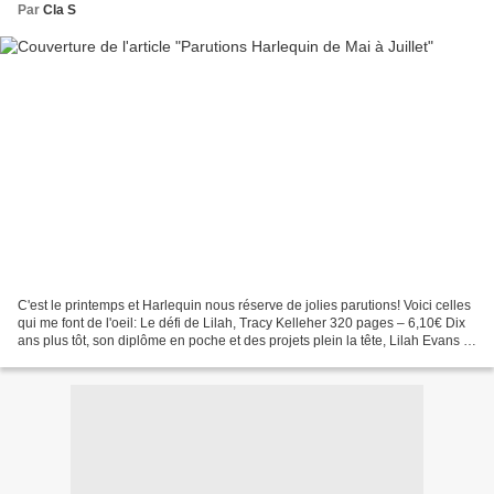
Par
Cla S
C'est le printemps et Harlequin nous réserve de jolies parutions! Voici celles
qui me font de l'oeil: Le défi de Lilah, Tracy Kelleher 320 pages – 6,10€ Dix
ans plus tôt, son diplôme en poche et des projets plein la tête, Lilah Evans a
quitté Grantham...