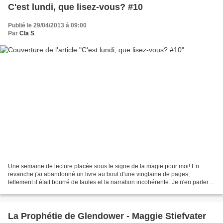
C'est lundi, que lisez-vous? #10
Publié le 29/04/2013 à 09:00
Par
Cla S
Une semaine de lecture placée sous le signe de la magie pour moi! En
revanche j'ai abandonné un livre au bout d'une vingtaine de pages,
tellement il était bourré de fautes et la narration incohérente. Je n'en parlerai
pas. Voici mes lectures passées et...
La Prophétie de Glendower - Maggie Stiefvater