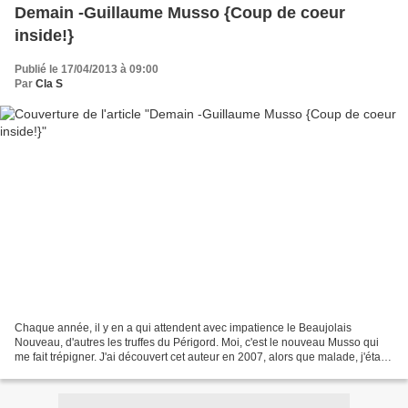
Demain -Guillaume Musso {Coup de coeur
inside!}
Publié le 17/04/2013 à 09:00
Par
Cla S
Chaque année, il y en a qui attendent avec impatience le Beaujolais
Nouveau, d'autres les truffes du Périgord. Moi, c'est le nouveau Musso qui
me fait trépigner. J'ai découvert cet auteur en 2007, alors que malade, j'étais
clouée au lit pour un bon moment....