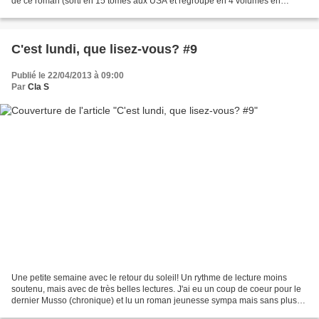
de ce roman (sorti en 15 tomes aux USA et regroupé en 4 volumes en
France), j'ai forcément eu très...
C'est lundi, que lisez-vous? #9
Publié le 22/04/2013 à 09:00
Par
Cla S
Une petite semaine avec le retour du soleil! Un rythme de lecture moins
soutenu, mais avec de très belles lectures. J'ai eu un coup de coeur pour le
dernier Musso (chronique) et lu un roman jeunesse sympa mais sans plus
(chronique) J'ai déjà bien entamé...