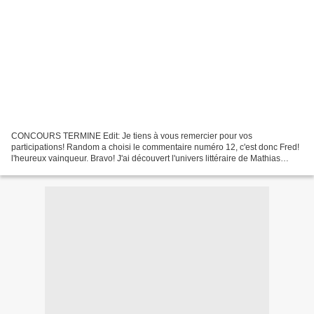
CONCOURS TERMINE Edit: Je tiens à vous remercier pour vos
participations! Random a choisi le commentaire numéro 12, c'est donc Fred!
l'heureux vainqueur. Bravo! J'ai découvert l'univers littéraire de Mathias
Malzieu grâce à mon ami Frédérick qui m'avait...