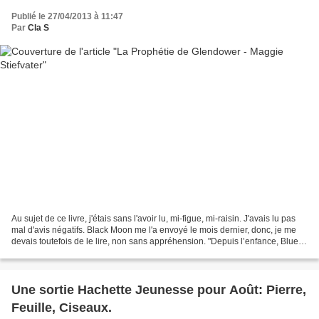
Publié le 27/04/2013 à 11:47
Par
Cla S
Au sujet de ce livre, j'étais sans l'avoir lu, mi-figue, mi-raisin. J'avais lu pas
mal d'avis négatifs. Black Moon me l'a envoyé le mois dernier, donc, je me
devais toutefois de le lire, non sans appréhension. "Depuis l’enfance, Blue
entend dire qu’elle...
Une sortie Hachette Jeunesse pour Août: Pierre,
Feuille, Ciseaux.