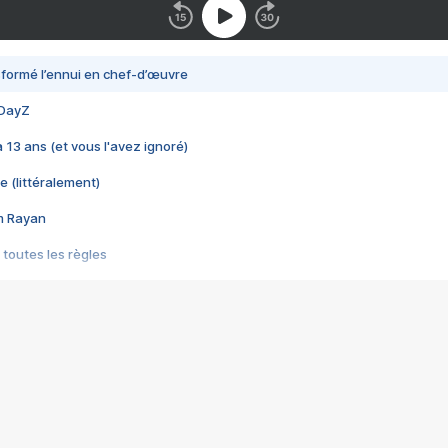
nsformé l’ennui en chef-d’œuvre
 DayZ
 a 13 ans (et vous l'avez ignoré)
e (littéralement)
im Rayan
 toutes les règles
s les jeux vidéo
us choquant de Rockstar ? - Le scandale BULLY
e plus moche de Steam
du RÊVE tourne au CAUCHEMAR
pendant 8 heures