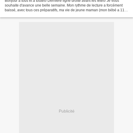
Bonjour à tous et à toutes! Dernière ligne droite avant les fêtes! Je vous
souhaite d'avance une belle semaine. Mon rythme de lecture a forcément
baissé, avec tous ces préparatifs, ma vie de jeune maman (mon bébé a 11
mois aujourd'hui!) et mes examens...
Publicité