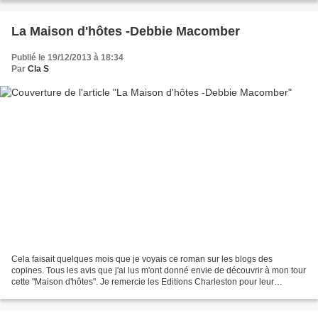
La Maison d'hôtes -Debbie Macomber
Publié le 19/12/2013 à 18:34
Par
Cla S
Cela faisait quelques mois que je voyais ce roman sur les blogs des
copines. Tous les avis que j'ai lus m'ont donné envie de découvrir à mon tour
cette "Maison d'hôtes". Je remercie les Editions Charleston pour leur
confiance. "Après la mort tragique...