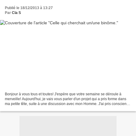
Publié le 18/12/2013 à 13:27
Par
Cla S
Bonjour à vous tous et toutes! J'espère que votre semaine se déroule à
merveille! Aujourd'hui, je vais vous parler d'un projet qui a pris forme dans
ma petite tête, suite à une discussion avec mon Homme. J'ai pris conscience
qu'en fait, je me suis pas...