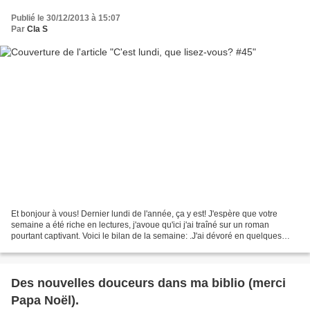
Publié le 30/12/2013 à 15:07
Par
Cla S
Et bonjour à vous! Dernier lundi de l'année, ça y est! J'espère que votre
semaine a été riche en lectures, j'avoue qu'ici j'ai traîné sur un roman
pourtant captivant. Voici le bilan de la semaine: .J'ai dévoré en quelques
minutes "La Reine des neiges",...
Des nouvelles douceurs dans ma biblio (merci
Papa Noël).