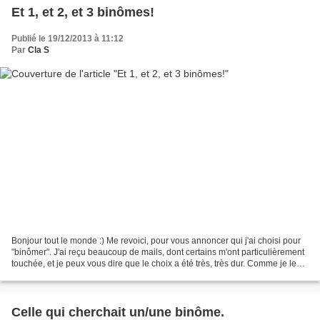
Et 1, et 2, et 3 binômes!
Publié le 19/12/2013 à 11:12
Par
Cla S
Bonjour tout le monde :) Me revoici, pour vous annoncer qui j'ai choisi pour
"binômer". J'ai reçu beaucoup de mails, dont certains m'ont particulièrement
touchée, et je peux vous dire que le choix a été très, très dur. Comme je le
disais hier, il faut...
Celle qui cherchait un/une binôme.