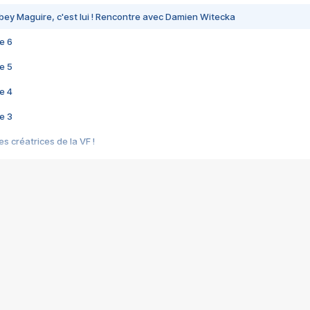
bey Maguire, c'est lui ! Rencontre avec Damien Witecka
e 6
e 5
e 4
e 3
s créatrices de la VF !
e 2
e 1
e Mektoub My Love arrive enfin ! Rencontre avec Shaïn Boumedine et Sal
i : après Toni en famille
elle réalise le bouleversant Dites lui que je l'aime
ais ! Rencontre autour de Vie privée de Rebecca Zlotowski