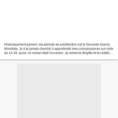
Historiquement parlant, ma période de prédilection est la Seconde Guerre
Mondiale. Je n'ai jamais cherché à approfondir mes connaissances sur celle
de 14-18, aussi, ce roman était l'occasion. Je remercie Brigitte et les éditions
Belfond pour leur confiance....