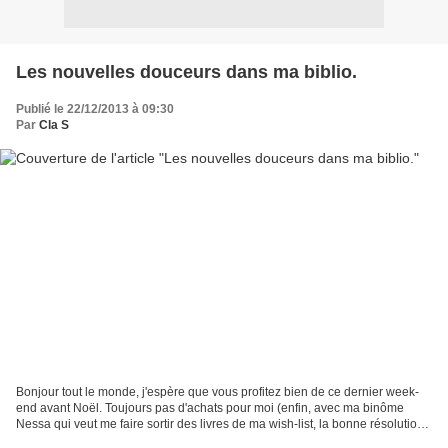
Les nouvelles douceurs dans ma biblio.
Publié le 22/12/2013 à 09:30
Par
Cla S
Bonjour tout le monde, j'espère que vous profitez bien de ce dernier week-
end avant Noël. Toujours pas d'achats pour moi (enfin, avec ma binôme
Nessa qui veut me faire sortir des livres de ma wish-list, la bonne résolution
va vite s'envoler), mais un...