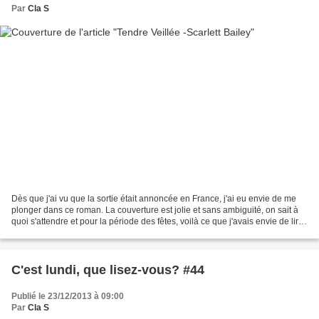
Par
Cla S
Dès que j'ai vu que la sortie était annoncée en France, j'ai eu envie de me
plonger dans ce roman. La couverture est jolie et sans ambiguité, on sait à
quoi s'attendre et pour la période des fêtes, voilà ce que j'avais envie de lire.
"Quel homme déballera-t-elle...
C'est lundi, que lisez-vous? #44
Publié le 23/12/2013 à 09:00
Par
Cla S