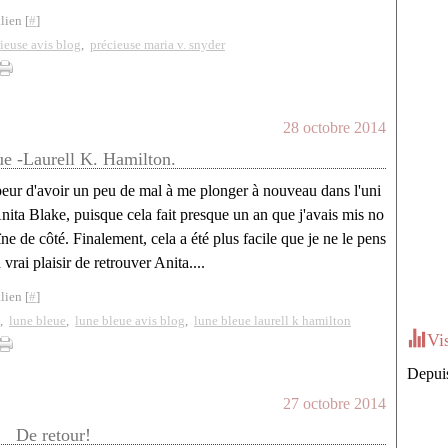
lien [
#
]
ieuse avis blog
,
précieuse maria v. snyder
28 octobre 2014
e -Laurell K. Hamilton.
peur d'avoir un peu de mal à me plonger à nouveau dans l'uni
nita Blake, puisque cela fait presque un an que j'avais mis no
ïne de côté. Finalement, cela a été plus facile que je ne le pens
n vrai plaisir de retrouver Anita....
lien [
#
]
,
lune bleue
,
lune bleue avis blog
,
lune bleue laurell k hamilton
Vi
Depuis
27 octobre 2014
De retour!