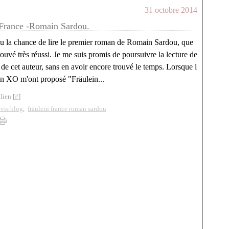
31 octobre 2014
 France -Romain Sardou.
eu la chance de lire le premier roman de Romain Sardou, que
trouvé très réussi. Je me suis promis de poursuivre la lecture de
 de cet auteur, sans en avoir encore trouvé le temps. Lorsque l
on XO m'ont proposé "Fräulein...
lien [
#
]
avis blog
,
fräulein france roman sardou