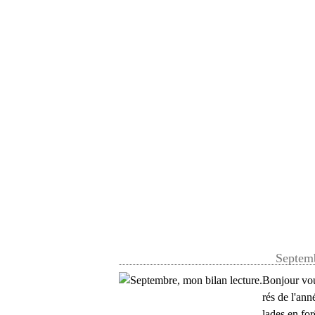
Septemb
Bonjour vou
rés de l'ann
lades en fo