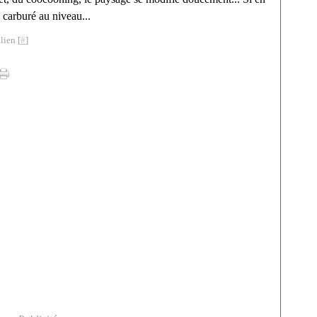
 carburé au niveau...
lien [
#
]