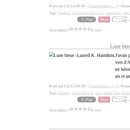
Posté par Cla S à 08:00 -
Commentaires [
…
]
- Perma
Tags:
Darkiss
,
le pouvoir des lys 1
,
précieuse
,
préc
Vous aimez ?
0 vote
Lune bleu
J'avais 
vers d'A
tre héro
ais et u
Posté par Cla S à 08:30 -
Commentaires [
…
]
- Perma
Tags:
Milady
,
anita blake 8
,
anita blake lune bleue
Vous aimez ?
0 vote