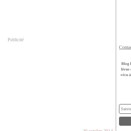
Publicité
Contac
Blog 
férue 
vécu à
30 octobre 2014