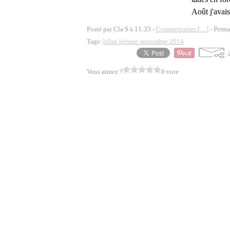
Août j'avais
Posté par Cla S à 11:33 -
Commentaires [
…
]
- Perma
Tags:
bilan lecture septembre 2014
Vous aimez ?
0 vote