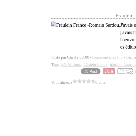
Fräulein
J'avais 
j'avais 
l'oeuvre
es éditi
Posté par Cla S à 08:00 -
Commentaires [
…
]
- Perma
Tags:
XO éditions
,
fräulein france
,
fräulein france 
Vous aimez ?
0 vote