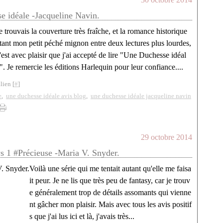
 idéale -Jacqueline Navin.
e trouvais la couverture très fraîche, et la romance historique
tant mon petit péché mignon entre deux lectures plus lourdes,
'est avec plaisir que j'ai accepté de lire "Une Duchesse idéal
". Je remercie les éditions Harlequin pour leur confiance....
lien [
#
]
e
,
une duchesse idéale avis blog
,
une duchesse idéale jacqueline navin
29 octobre 2014
s 1 #Précieuse -Maria V. Snyder.
Voilà une série qui me tentait autant qu'elle me faisa
it peur. Je ne lis que très peu de fantasy, car je trouv
e généralement trop de détails assomants qui vienne
nt gâcher mon plaisir. Mais avec tous les avis positif
s que j'ai lus ici et là, j'avais très...