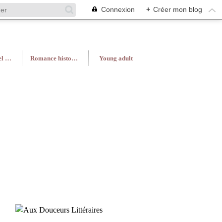
Connexion
+
Créer mon blog
Roman féminin/Feel Good
Romance historique
Young adult