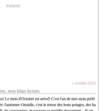
Publicité
1 octobre 2014
re, mon bilan lecture.
s! Le mois d'Octobre est arrivé! C'est l'un de mes mois préfé
ée: l'automne s'installe, c'est le retour des bons potages, des ba
rêt, du coocooning, le paysage se modifie doucement... Si en