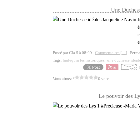
Une Duchesse
J
é
c
e
Posté par Cla S à 08:00 -
Commentaires [
…
]
- Perma
Tags:
harlequin les historiques
,
une duchesse idéal
Vous aimez ?
0 vote
Le pouvoir des Ly