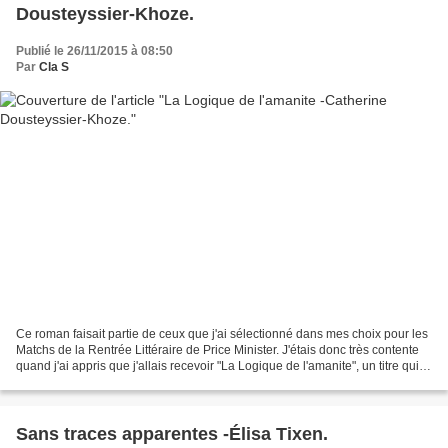
Dousteyssier-Khoze.
Publié le 26/11/2015 à 08:50
Par
Cla S
Ce roman faisait partie de ceux que j'ai sélectionné dans mes choix pour les
Matchs de la Rentrée Littéraire de Price Minister. J'étais donc très contente
quand j'ai appris que j'allais recevoir "La Logique de l'amanite", un titre qui a
suffit à lui seul...
Sans traces apparentes -Élisa Tixen.