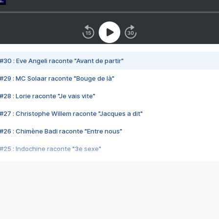
#30 : Eve Angeli raconte "Avant de partir"
#29 : MC Solaar raconte "Bouge de là"
28 : Lorie raconte "Je vais vite"
#27 : Christophe Willem raconte "Jacques a dit"
#26 : Chimène Badi raconte "Entre nous"
#25 : Indochine raconte "3e sexe"
#24 : Zaho raconte "C'est chelou"
#23 : Patrick Bruel raconte "Au café des délices"
#22 : Kyo raconte "Le chemin"