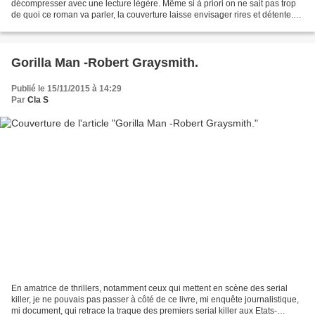
décompresser avec une lecture légère. Même si à priori on ne sait pas trop
de quoi ce roman va parler, la couverture laisse envisager rires et détente.
Je remercie les éditions Albin...
Gorilla Man -Robert Graysmith.
Publié le 15/11/2015 à 14:29
Par
Cla S
En amatrice de thrillers, notamment ceux qui mettent en scène des serial
killer, je ne pouvais pas passer à côté de ce livre, mi enquête journalistique,
mi document, qui retrace la traque des premiers serial killer aux Etats-