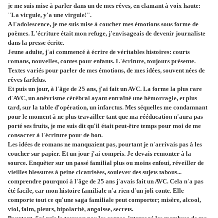
je me suis mise à parler dans un de mes rêves, en clamant à voix haute:
"La virgule, y'a une virgule!".
A l'adolescence, je me suis mise à coucher mes émotions sous forme de
poèmes. L'écriture était mon refuge, j'envisageais de devenir journaliste
dans la presse écrite.
Jeune adulte, j'ai commencé à écrire de véritables histoires: courts
romans, nouvelles, contes pour enfants. L'écriture, toujours présente.
Textes variés pour parler de mes émotions, de mes idées, souvent nées de
rêves farfelus.
Et puis un jour, à l'âge de 25 ans, j'ai fait un AVC. La forme la plus rare
d'AVC, un anévrisme cérébral ayant entraîné une hémorragie, et plus
tard, sur la table d'opération, un infarctus. Mes séquelles me condamnant
pour le moment à ne plus travailler tant que ma rééducation n'aura pas
porté ses fruits, je me suis dit qu'il était peut-être temps pour moi de me
consacrer à l'écriture pour de bon.
Les idées de romans ne manquaient pas, pourtant je n'arrivais pas à les
coucher sur papier. Et un jour j'ai compris. Je devais remonter à la
source. Enquêter sur un passé familial plus ou moins enfoui, réveiller de
vieilles blessures à peine cicatrisées, soulever des sujets tabous...
comprendre pourquoi à l'âge de 25 ans j'avais fait un AVC. Cela n'a pas
été facile, car mon histoire familiale n'a rien d'un joli conte. Elle
comporte tout ce qu'une saga familiale peut comporter; misère, alcool,
viol, faim, pleurs, bipolarité, angoisse, secrets.