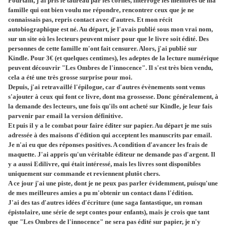
Pourtant, j'ai pris le taureau par les cornes, interrogé les membres de ma
famille qui ont bien voulu me répondre, rencontrer ceux que je ne
connaissais pas, repris contact avec d'autres. Et mon récit
autobiographique est né. Au départ, je l'avais publié sous mon vrai nom,
sur un site où les lecteurs peuvent miser pour que le livre soit édité. Des
personnes de cette famille m'ont fait censurer. Alors, j'ai publié sur
Kindle. Pour 3€ (et quelques centimes), les adeptes de la lecture numérique
peuvent découvrir "Les Ombres de l'innocence". Il s'est très bien vendu,
cela a été une très grosse surprise pour moi.
Depuis, j'ai retravaillé l'épilogue, car d'autres évènements sont venus
s'ajouter à ceux qui font ce livre, dont ma grossesse. Donc généralement, à
la demande des lecteurs, une fois qu'ils ont acheté sur Kindle, je leur fais
parvenir par email la version définitive.
Et puis il y a le combat pour faire éditer sur papier. Au départ je me suis
adressée à des maisons d'édition qui acceptent les manuscrits par email.
Je n'ai eu que des réponses positives. A condition d'avancer les frais de
maquette. J'ai appris qu'un véritable éditeur ne demande pas d'argent. Il
y a aussi Edilivre, qui était intéressé, mais les livres sont disponibles
uniquement sur commande et reviennent plutôt chers.
A ce jour j'ai une piste, dont je ne peux pas parler évidemment, puisqu'une
de mes meilleures amies a pu m'obtenir un contact dans l'édition.
J'ai des tas d'autres idées d'écriture (une saga fantastique, un roman
épistolaire, une série de sept contes pour enfants), mais je crois que tant
que "Les Ombres de l'innocence" ne sera pas édité sur papier, je n'y