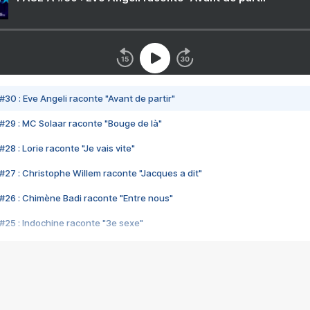
#30 : Eve Angeli raconte "Avant de partir"
#29 : MC Solaar raconte "Bouge de là"
28 : Lorie raconte "Je vais vite"
#27 : Christophe Willem raconte "Jacques a dit"
#26 : Chimène Badi raconte "Entre nous"
#25 : Indochine raconte "3e sexe"
#24 : Zaho raconte "C'est chelou"
#23 : Patrick Bruel raconte "Au café des délices"
#22 : Kyo raconte "Le chemin"