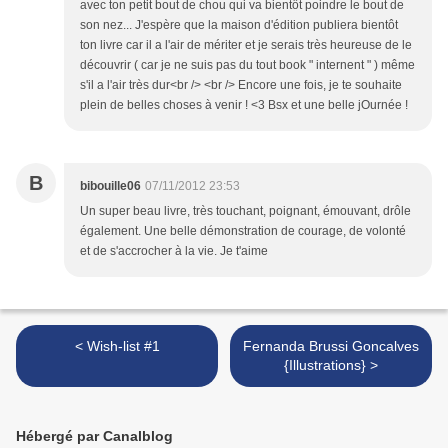
avec ton petit bout de chou qui va bientôt poindre le bout de
son nez... J'espère que la maison d'édition publiera bientôt
ton livre car il a l'air de mériter et je serais très heureuse de le
découvrir ( car je ne suis pas du tout book " internent " ) même
s'il a l'air très dur<br /> <br /> Encore une fois, je te souhaite
plein de belles choses à venir ! <3 Bsx et une belle jOurnée !
B
bibouille06
07/11/2012 23:53
Un super beau livre, très touchant, poignant, émouvant, drôle
également. Une belle démonstration de courage, de volonté
et de s'accrocher à la vie. Je t'aime
< Wish-list #1
Fernanda Brussi Goncalves
{Illustrations} >
Hébergé par Canalblog