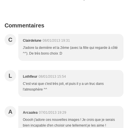
Commentaires
C
Clairdelune
08/01/2013 19:31
J'adore la dernière et la 2ème (avec la fille qui regarde à côté
^^). De très bons choix :D
L
Lothfleur
08/01/2013 15:54
C'est vrai que c'est très joli, et puis il y a un truc dans
l'atmosphère ^^
A
Arcaalea
07/01/2013 19:29
Ooooh j'adore ces nouvelles images ! Je crois que je serais
bien incapable d'en choisir une tellement je les aime !