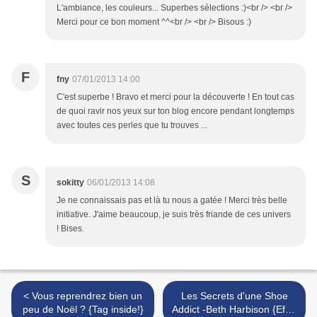
L'ambiance, les couleurs... Superbes sélections :)<br /> <br />
Merci pour ce bon moment ^^<br /> <br /> Bisous :)
F
fny
07/01/2013 14:00
C'est superbe ! Bravo et merci pour la découverte ! En tout cas
de quoi ravir nos yeux sur ton blog encore pendant longtemps
avec toutes ces perles que tu trouves ...
S
sokitty
06/01/2013 14:08
Je ne connaissais pas et là tu nous a gatée ! Merci très belle
initiative. J'aime beaucoup, je suis très friande de ces univers
! Bises.
< Vous reprendrez bien un
Les Secrets d'une Shoe
peu de Noël ? {Tag inside!}
Addict -Beth Harbison {Effet