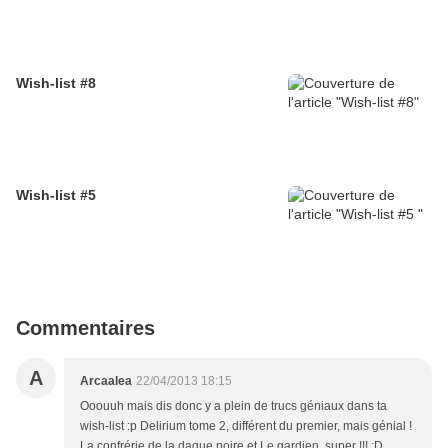
Wish-list #8
Wish-list #5
Commentaires
A
Arcaalea
22/04/2013 18:15
Ooouuh mais dis donc y a plein de trucs géniaux dans ta
wish-list :p Delirium tome 2, différent du premier, mais génial !
La confrérie de la dague noire et Le gardien, super !!! :D