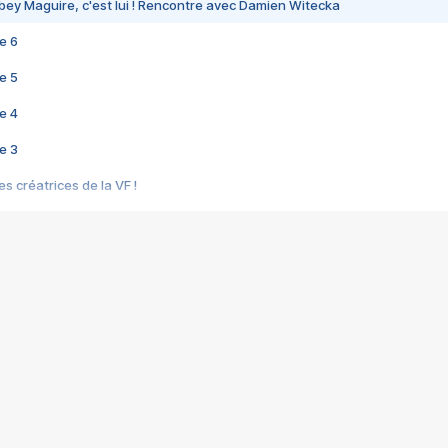
bey Maguire, c'est lui ! Rencontre avec Damien Witecka
e 6
e 5
e 4
e 3
s créatrices de la VF !
e 2
e 1
e Mektoub My Love arrive enfin ! Rencontre avec Shaïn Boumedine et Sal
i : après Toni en famille
elle réalise le bouleversant Dites lui que je l'aime
ais ! Rencontre autour de Vie privée de Rebecca Zlotowski
 de Marguerite, Grave... Rencontre avec Ella Rumpf