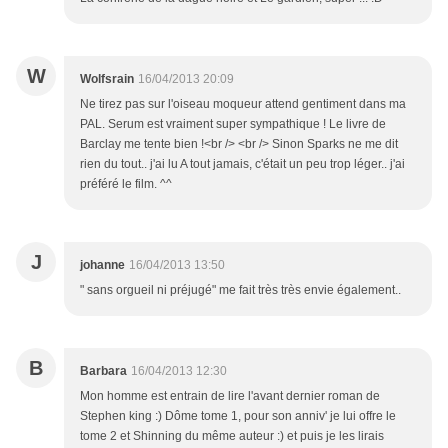
W
Wolfsrain
16/04/2013 20:09
Ne tirez pas sur l'oiseau moqueur attend gentiment dans ma
PAL. Serum est vraiment super sympathique ! Le livre de
Barclay me tente bien !<br /> <br /> Sinon Sparks ne me dit
rien du tout.. j'ai lu A tout jamais, c'était un peu trop léger.. j'ai
préféré le film. ^^
J
johanne
16/04/2013 13:50
" sans orgueil ni préjugé" me fait très très envie également..
B
Barbara
16/04/2013 12:30
Mon homme est entrain de lire l'avant dernier roman de
Stephen king :) Dôme tome 1, pour son anniv' je lui offre le
tome 2 et Shinning du même auteur :) et puis je les lirais