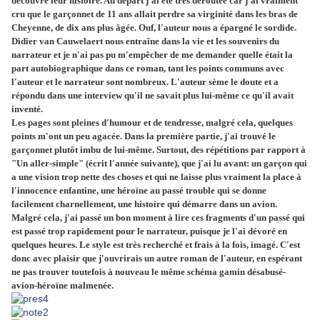
découvre leur histoire. Au départ j'ai été très déroutée car j'ai vraiment
cru que le garçonnet de 11 ans allait perdre sa virginité dans les bras de
Cheyenne, de dix ans plus âgée. Ouf, l'auteur nous a épargné le sordide.
Didier van Cauwelaert nous entraîne dans la vie et les souvenirs du
narrateur et je n'ai pas pu m'empêcher de me demander quelle était la
part autobiographique dans ce roman, tant les points communs avec
l'auteur et le narrateur sont nombreux. L'auteur sème le doute et a
répondu dans une interview qu'il ne savait plus lui-même ce qu'il avait
inventé.
Les pages sont pleines d'humour et de tendresse, malgré cela, quelques
points m'ont un peu agacée. Dans la première partie, j'ai trouvé le
garçonnet plutôt imbu de lui-même. Surtout, des répétitions par rapport à
"Un aller-simple" (écrit l'année suivante), que j'ai lu avant: un garçon qui
a une vision trop nette des choses et qui ne laisse plus vraiment la place à
l'innocence enfantine, une héroïne au passé trouble qui se donne
facilement charnellement, une histoire qui démarre dans un avion.
Malgré cela, j'ai passé un bon moment à lire ces fragments d'un passé qui
est passé trop rapidement pour le narrateur, puisque je l'ai dévoré en
quelques heures. Le style est très recherché et frais à la fois, imagé. C'est
donc avec plaisir que j'ouvrirais un autre roman de l'auteur, en espérant
ne pas trouver toutefois à nouveau le même schéma gamin désabusé-
avion-héroïne malmenée.