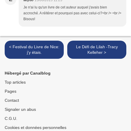
lalydo
13/06/2013 11:23
Je n'ai lu qu'un livre de cet auteur auquel j'avais bien
accroché. A réitérer et pourquoi pas avec celui-ci?<br /> <br />
Bisous!
< Festival du Livre de Nice:
Le Défi de Lilah -Tracy
j'y étais.
Kelleher >
Hébergé par Canalblog
Top articles
Pages
Contact
Signaler un abus
C.G.U.
Cookies et données personnelles