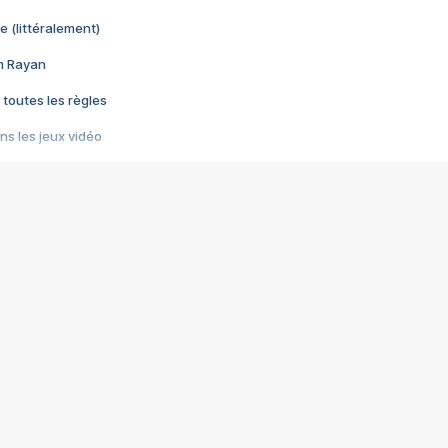
e (littéralement)
im Rayan
 toutes les règles
s les jeux vidéo
us choquant de Rockstar ? - Le scandale BULLY
e plus moche de Steam
du RÊVE tourne au CAUCHEMAR
pendant 8 heures
it… à tort
umiliés par un jeu vidéo
ire - Final Fantasy 8
ti un empire - Age of Empires