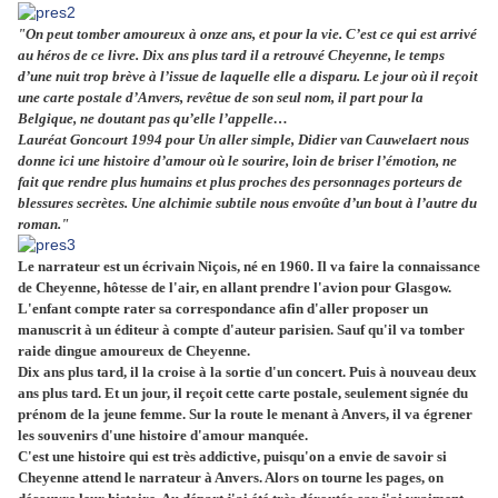
"On peut tomber amoureux à onze ans, et pour la vie. C’est ce qui est arrivé
au héros de ce livre. Dix ans plus tard il a retrouvé Cheyenne, le temps
d’une nuit trop brève à l’issue de laquelle elle a disparu. Le jour où il reçoit
une carte postale d’Anvers, revêtue de son seul nom, il part pour la
Belgique, ne doutant pas qu’elle l’appelle…
Lauréat Goncourt 1994 pour
Un aller simple
, Didier van Cauwelaert nous
donne ici une histoire d’amour où le sourire, loin de briser l’émotion, ne
fait que rendre plus humains et plus proches des personnages porteurs de
blessures secrètes. Une alchimie subtile nous envoûte d’un bout à l’autre du
roman."
Le narrateur est un écrivain Niçois, né en 1960. Il va faire la connaissance
de Cheyenne, hôtesse de l'air, en allant prendre l'avion pour Glasgow.
L'enfant compte rater sa correspondance afin d'aller proposer un
manuscrit à un éditeur à compte d'auteur parisien. Sauf qu'il va tomber
raide dingue amoureux de Cheyenne.
Dix ans plus tard, il la croise à la sortie d'un concert. Puis à nouveau deux
ans plus tard. Et un jour, il reçoit cette carte postale, seulement signée du
prénom de la jeune femme. Sur la route le menant à Anvers, il va égrener
les souvenirs d'une histoire d'amour manquée.
C'est une histoire qui est très addictive, puisqu'on a envie de savoir si
Cheyenne attend le narrateur à Anvers. Alors on tourne les pages, on