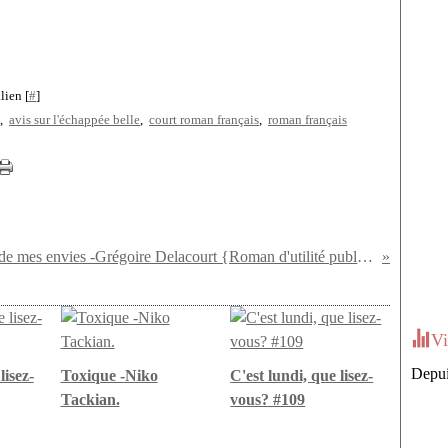
lien [
#
]
,
avis sur l'échappée belle
,
court roman français
,
roman français
La Liste de mes envies -Grégoire Delacourt {Roman d'utilité publique!}
Vi
Depui
lisez-
Toxique -Niko
C'est lundi, que lisez-
Tackian.
vous? #109