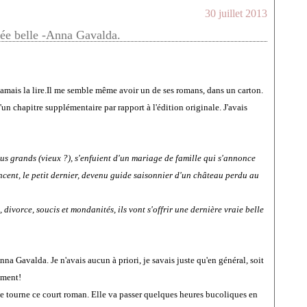
30 juillet 2013
ée belle -Anna Gavalda.
amais la lire.Il me semble même avoir un de ses romans, dans un carton.
n chapitre supplémentaire par rapport à l'édition originale. J'avais
nus grands (vieux ?), s'enfuient d'un mariage de famille qui s'annonce
ncent, le petit dernier, devenu guide saisonnier d'un château perdu au
ivorce, soucis et mondanités, ils vont s'offrir une dernière vraie belle
na Gavalda. Je n'avais aucun à priori, je savais juste qu'en général, soit
iment!
que tourne ce court roman. Elle va passer quelques heures bucoliques en