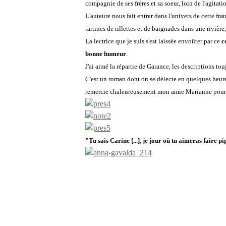
compagnie de ses frères et sa soeur, loin de l'agitat
L'auteure nous fait entrer dans l'univers de cette fr
tartines de rillettes et de baignades dans une riviè
La lectrice que je suis s'est laissée envoûter par ce
c
bonne humeur
.
J'ai aimé la répartie de Garance, les descriptions to
C'est un roman dont on se délecte en quelques heures 
remercie chaleureusement mon amie Marianne pour 
"Tu sais Carine [...], je jour où tu aimeras faire 