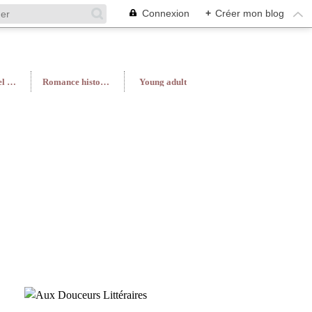
Connexion
+
Créer mon blog
Roman féminin/Feel Good
Romance historique
Young adult