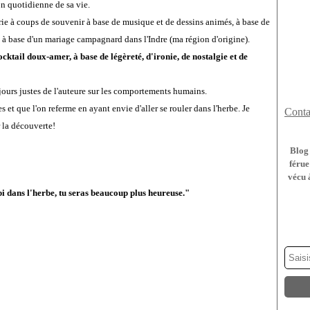
ion quotidienne de sa vie.
atrie à coups de souvenir à base de musique et de dessins animés, à base de
re, à base d'un mariage campagnard dans l'Indre (ma région d'origine).
ocktail doux-amer, à base de légèreté, d'ironie, de nostalgie et de
ujours justes de l'auteure sur les comportements humains.
et que l'on referme en ayant envie d'aller se rouler dans l'herbe. Je
Conta
la découverte!
Blog 
férue
vécu 
pipi dans l'herbe, tu seras beaucoup plus heureuse."