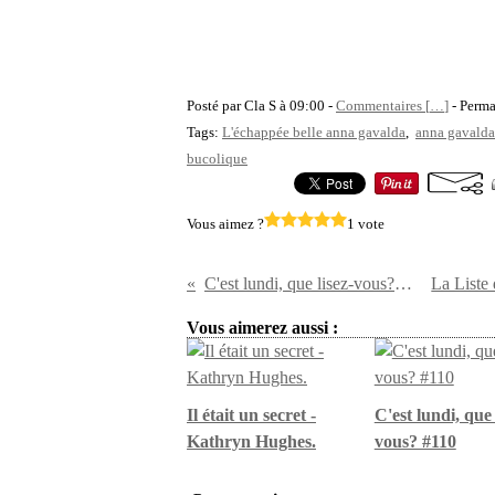
Posté par Cla S à 09:00 -
Commentaires [
…
]
- Perma
Tags:
L'échappée belle anna gavalda
,
anna gavalda
bucolique
Vous aimez ?
1 vote
C'est lundi, que lisez-vous? #23
Vous aimerez aussi :
Il était un secret -
C'est lundi, que 
Kathryn Hughes.
vous? #110