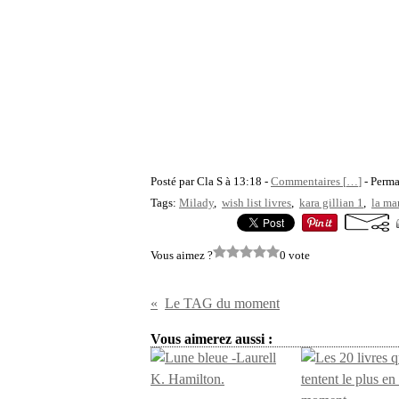
Posté par Cla S à 13:18 -
Commentaires [
…
]
- Perma
Tags:
Milady
,
wish list livres
,
kara gillian 1
,
la ma
Vous aimez ?
0 vote
Le TAG du moment
Vous aimerez aussi :