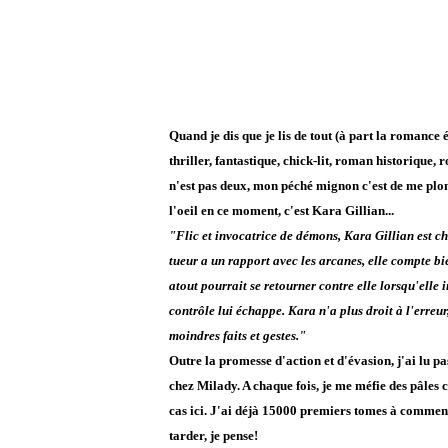
Quand je dis que je lis de tout (à part la romance 
thriller, fantastique, chick-lit, roman historique, 
n'est pas deux, mon péché mignon c'est de me plon
l'oeil en ce moment, c'est Kara Gillian...
"
Flic et invocatrice de démons, Kara Gillian est c
tueur a un rapport avec les arcanes, elle compte bie
atout pourrait se retourner contre elle lorsqu'elle
contrôle lui échappe. Kara n'a plus droit à l'erre
moindres faits et gestes."
Outre la promesse d'action et d'évasion, j'ai lu pa
chez Milady. A chaque fois, je me méfie des pâles c
cas ici. J'ai déjà 15000 premiers tomes à commenc
tarder, je pense!