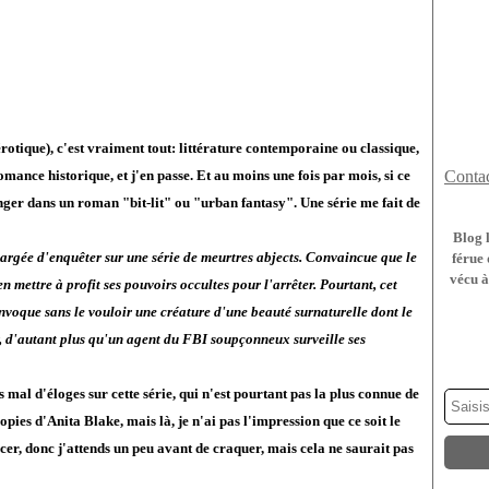
érotique), c'est vraiment tout: littérature contemporaine ou classique,
romance historique, et j'en passe. Et au moins une fois par mois, si ce
Contac
ger dans un roman "bit-lit" ou "urban fantasy". Une série me fait de
Blog 
hargée d'enquêter sur une série de meurtres abjects. Convaincue que le
férue 
vécu à
n mettre à profit ses pouvoirs occultes pour l'arrêter. Pourtant, cet
 invoque sans le vouloir une créature d'une beauté surnaturelle dont le
ur, d'autant plus qu'un agent du FBI soupçonneux surveille ses
s mal d'éloges sur cette série, qui n'est pourtant pas la plus connue de
opies d'Anita Blake, mais là, je n'ai pas l'impression que ce soit le
er, donc j'attends un peu avant de craquer, mais cela ne saurait pas