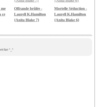
i me
Offrande brûlée -
Mortelle Séduction -
n ce
Laurell K.Hamilton
Laurell K.Hamilton
{Anita Blake 7}
{Anita Blake 6}
ent fan ^_^