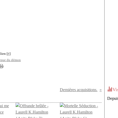
lien [
#
]
rque du démon
Vi
Dernières acquisitions.
Depuis