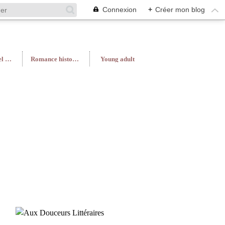
Connexion
+
Créer mon blog
Roman féminin/Feel Good
Romance historique
Young adult