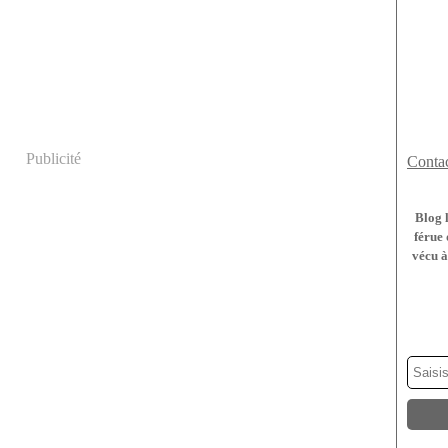
Publicité
Contac
Blog 
férue 
vécu à