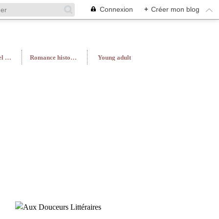
Connexion
+
Créer mon blog
Roman féminin/Feel Good
Romance historique
Young adult