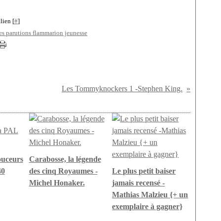
lien [
#
]
es parutions flammarion jeunesse
Les Tommyknockers 1 -Stephen King.
ouceurs
Carabosse, la légende
40
des cinq Royaumes -
Le plus petit baiser
Michel Honaker.
jamais recensé -
Mathias Malzieu {+ un
exemplaire à gagner}