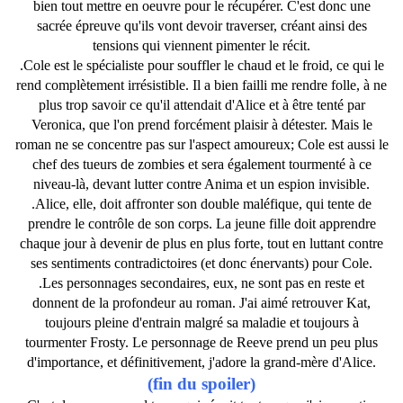
bien tout mettre en oeuvre pour le récupérer. C'est donc une
sacrée épreuve qu'ils vont devoir traverser, créant ainsi des
tensions qui viennent pimenter le récit.
.Cole est le spécialiste pour souffler le chaud et le froid, ce qui le
rend complètement irrésistible. Il a bien failli me rendre folle, à ne
plus trop savoir ce qu'il attendait d'Alice et à être tenté par
Veronica, que l'on prend forcément plaisir à détester. Mais le
roman ne se concentre pas sur l'aspect amoureux; Cole est aussi le
chef des tueurs de zombies et sera également tourmenté à ce
niveau-là, devant lutter contre Anima et un espion invisible.
.Alice, elle, doit affronter son double maléfique, qui tente de
prendre le contrôle de son corps. La jeune fille doit apprendre
chaque jour à devenir de plus en plus forte, tout en luttant contre
ses sentiments contradictoires (et donc énervants) pour Cole.
.Les personnages secondaires, eux, ne sont pas en reste et
donnent de la profondeur au roman. J'ai aimé retrouver Kat,
toujours pleine d'entrain malgré sa maladie et toujours à
tourmenter Frosty. Le personnage de Reeve prend un peu plus
d'importance, et définitivement, j'adore la grand-mère d'Alice.
(fin du spoiler)