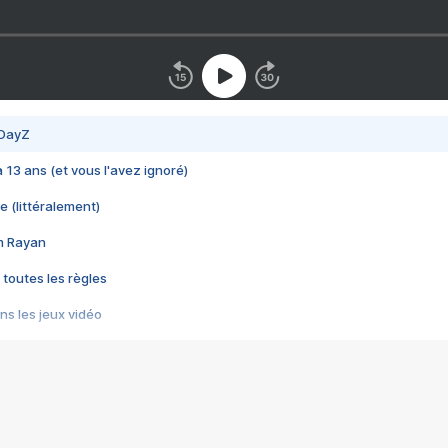
 DayZ
 a 13 ans (et vous l'avez ignoré)
e (littéralement)
im Rayan
 toutes les règles
s les jeux vidéo
us choquant de Rockstar ? - Le scandale BULLY
e plus moche de Steam
du RÊVE tourne au CAUCHEMAR