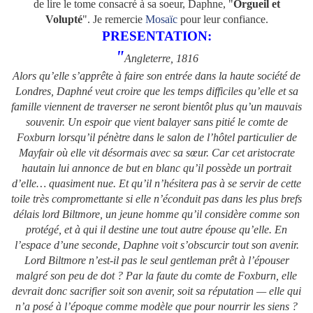
de lire le tome consacré à sa soeur, Daphne, "
Orgueil et
Volupté
". Je remercie
Mosaïc
pour leur confiance.
PRESENTATION:
"
Angleterre, 1816
Alors qu’elle s’apprête à faire son entrée dans la haute société de
Londres, Daphné veut croire que les temps difficiles qu’elle et sa
famille viennent de traverser ne seront bientôt plus qu’un mauvais
souvenir. Un espoir que vient balayer sans pitié le comte de
Foxburn lorsqu’il pénètre dans le salon de l’hôtel particulier de
Mayfair où elle vit désormais avec sa sœur. Car cet aristocrate
hautain lui annonce de but en blanc qu’il possède un portrait
d’elle… quasiment nue. Et qu’il n’hésitera pas à se servir de cette
toile très compromettante si elle n’éconduit pas dans les plus brefs
délais lord Biltmore, un jeune homme qu’il considère comme son
protégé, et à qui il destine une tout autre épouse qu’elle. En
l’espace d’une seconde, Daphne voit s’obscurcir tout son avenir.
Lord Biltmore n’est-il pas le seul gentleman prêt à l’épouser
malgré son peu de dot ? Par la faute du comte de Foxburn, elle
devrait donc sacrifier soit son avenir, soit sa réputation — elle qui
n’a posé à l’époque comme modèle que pour nourrir les siens ?