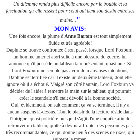
Un dilemme rendu plus difficile encore par le trouble et la
fascination qu’elle ressent pour celui qui tient son destin entre ses
"
mains…
MON AVIS:
Une fois encore, la plume d'
Anne Barton
est tout simplement
fluide et très agréable!
Daphne se trouve confrontée à son passé, lorsque Lord Foxburn,
un homme amer et aigri suite à une blessure de guerre, lui
annonce qu'il possède un tableau la représentant, quasi nue. Si
Lord Foxburn ne semble pas avoir de mauvaises intentions,
Daphne est terrifiée car il existe un deuxième tableau, dont elle
ignore où il a échoué. Malgré son côté hautain, Lord Foxburn va
décider de l'aider à remettre la main sur le tableau qui pourrait
créer le scandale s'il était dévoilé à la bonne société.
Oui, évidemment, on sait comment ça va se terminer, il n'y a
aucun suspens là-dessus. Tout le plaisir de la lecture réside dans
l'intrigue, quasi policière puisqu'il s'agit d'une enquête afin de
retrouver un tableau, quitte à devoir affronter des personnes pas
très recommandables, ce qui donne lieu à des scènes de rixes, qui
animent le roman.