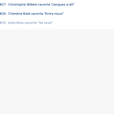
#27 : Christophe Willem raconte "Jacques a dit"
#26 : Chimène Badi raconte "Entre nous"
#25 : Indochine raconte "3e sexe"
#24 : Zaho raconte "C'est chelou"
#23 : Patrick Bruel raconte "Au café des délices"
#22 : Kyo raconte "Le chemin"
#21 : Nolwenn Leroy raconte "Cassé"
#20 : Patrick Hernandez raconte "Born to be alive"
#19 : Lorie raconte "Près de moi"
#18 : Michael Jones raconte "A nos actes manqués" (avec Jean-Jacque
#17 : Khaled raconte "Aïcha"
#16 : Corneille raconte "Parce qu'on vient de loin"