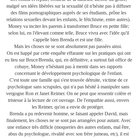
malgré ses idées libérées sur la sexualité (il n'hésite pas à diffuser
des films pornographiques auprès de ses étudiants, prône les
relations sexuelles devant les enfants, le fétichisme, entre autres).
Money va inciter les parents à transformer Bruce en petite fille;
selon lui, en l'élevant comme telle, Bruce vivra avec l'idée qu'il
s'appelle bien Brenda et est une fille.
Mais les choses ne se sont absolument pas passées ainsi.
On est happé par cette enquête effarante sur les pratiques qui ont
eu lieu sur Bruce/Brenda, qui, en définitive, a surtout fait office de
cobaye, Money n'hésitant pas à mentir dans ses rapports
concernant le développement psychologique de l'enfant.
C'est toute une famille qui s'est trouvée détruite, victime de ce
psychologue sans scrupules, qui n'a pas hésité à manipuler sans
vergogne Ron et Janet Reimer. On ne peut que ressentir colère et
tristesse à la lecture de cet ouvrage. De l'empathie aussi, envers
les Reimer, qu'on a envie de protéger.
Brenda a pu redevenir homme, se faisant appeler David, mais
finalement, les choses ne se sont pas arrangées pour autant. Avec
une enfance très difficle (moqueries des autres enfants, mal être,
abus du psychologue, rivalité avec son frère jumeau, etc), il est