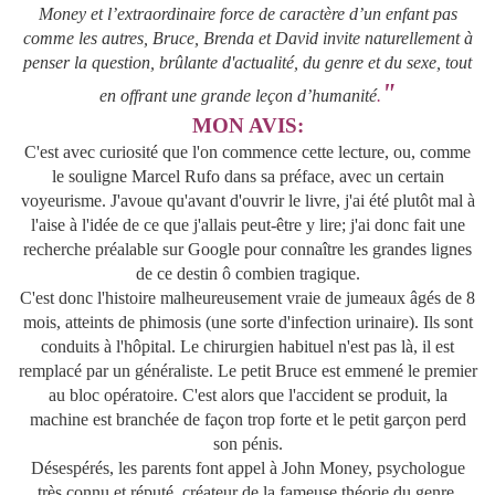
Money et l’extraordinaire force de caractère d’un enfant pas
comme les autres, Bruce, Brenda et David invite naturellement à
penser la question, brûlante d'actualité, du genre et du sexe, tout
"
en offrant une grande leçon d’humanité
.
MON AVIS:
C'est avec curiosité que l'on commence cette lecture, ou, comme
le souligne Marcel Rufo dans sa préface, avec un certain
voyeurisme. J'avoue qu'avant d'ouvrir le livre, j'ai été plutôt mal à
l'aise à l'idée de ce que j'allais peut-être y lire; j'ai donc fait une
recherche préalable sur Google pour connaître les grandes lignes
de ce destin ô combien tragique.
C'est donc l'histoire malheureusement vraie de jumeaux âgés de 8
mois, atteints de phimosis (une sorte d'infection urinaire). Ils sont
conduits à l'hôpital. Le chirurgien habituel n'est pas là, il est
remplacé par un généraliste. Le petit Bruce est emmené le premier
au bloc opératoire. C'est alors que l'accident se produit, la
machine est branchée de façon trop forte et le petit garçon perd
son pénis.
Désespérés, les parents font appel à John Money, psychologue
très connu et réputé, créateur de la fameuse théorie du genre,