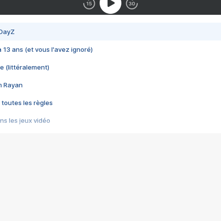
 DayZ
 a 13 ans (et vous l'avez ignoré)
e (littéralement)
im Rayan
 toutes les règles
s les jeux vidéo
us choquant de Rockstar ? - Le scandale BULLY
e plus moche de Steam
du RÊVE tourne au CAUCHEMAR
pendant 8 heures
it… à tort