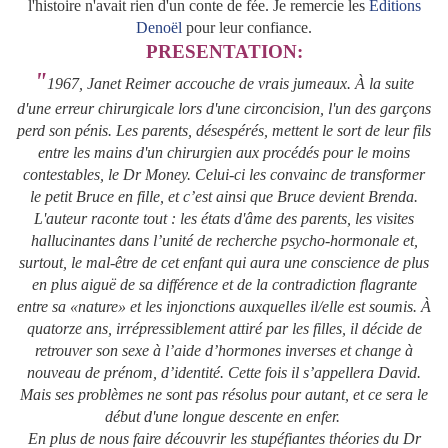
l'histoire n'avait rien d'un conte de fée. Je remercie les
Editions
Denoël
pour leur confiance.
PRESENTATION:
"
1967, Janet Reimer accouche de vrais jumeaux. À la suite
d'une erreur chirurgicale lors d'une circoncision, l'un des garçons
perd son pénis. Les parents, désespérés, mettent le sort de leur fils
entre les mains d'un chirurgien aux procédés pour le moins
contestables, le Dr Money. Celui-ci les convainc de transformer
le petit Bruce en fille, et c’est ainsi que Bruce devient Brenda.
L'auteur raconte tout : les états d'âme des parents, les visites
hallucinantes dans l’unité de recherche psycho-hormonale et,
surtout, le mal-être de cet enfant qui aura une conscience de plus
en plus aiguë de sa différence et de la contradiction flagrante
entre sa «nature» et les injonctions auxquelles il/elle est soumis. À
quatorze ans, irrépressiblement attiré par les filles, il décide de
retrouver son sexe à l’aide d’hormones inverses et change à
nouveau de prénom, d’identité. Cette fois il s’appellera David.
Mais ses problèmes ne sont pas résolus pour autant, et ce sera le
début d'une longue descente en enfer.
En plus de nous faire découvrir les stupéfiantes théories du Dr