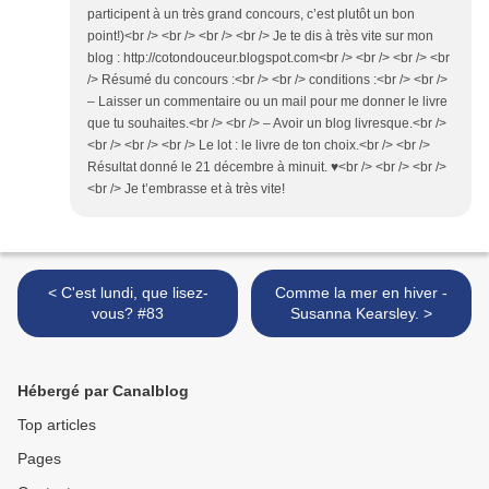
participent à un très grand concours, c’est plutôt un bon
point!)<br /> <br /> <br /> <br /> Je te dis à très vite sur mon
blog : http://cotondouceur.blogspot.com<br /> <br /> <br /> <br
/> Résumé du concours :<br /> <br /> conditions :<br /> <br />
– Laisser un commentaire ou un mail pour me donner le livre
que tu souhaites.<br /> <br /> – Avoir un blog livresque.<br />
<br /> <br /> <br /> Le lot : le livre de ton choix.<br /> <br />
Résultat donné le 21 décembre à minuit. ♥<br /> <br /> <br />
<br /> Je t’embrasse et à très vite!
< C'est lundi, que lisez-
Comme la mer en hiver -
vous? #83
Susanna Kearsley. >
Hébergé par Canalblog
Top articles
Pages