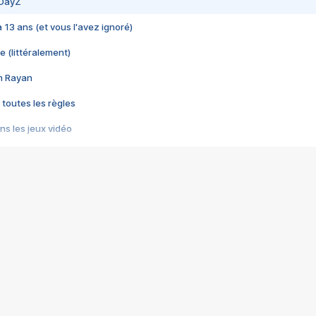
 DayZ
 a 13 ans (et vous l'avez ignoré)
e (littéralement)
im Rayan
 toutes les règles
s les jeux vidéo
us choquant de Rockstar ? - Le scandale BULLY
e plus moche de Steam
du RÊVE tourne au CAUCHEMAR
pendant 8 heures
it… à tort
umiliés par un jeu vidéo
ire - Final Fantasy 8