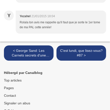
Y
Yezahel
21/01/2015 18:04
Rolala ton avis me rappelle qu'il faut que je sorte le 1er tome
de ma PAL cette année!
< George Sand: Les
C'est lundi, que lisez-vous?
Carnets secrets d'une
#87 >
insoumise -Catherine
Hermary-Vieille.
Hébergé par Canalblog
Top articles
Pages
Contact
Signaler un abus