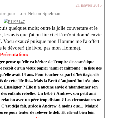
21 janvier 2015
utre jour -Lori Nelson Spielman
uis quelques mois; outre la jolie couverture et le
 les avis que j'ai pu lire ci et là m'ont donné envie
". Voeu exaucé puisque mon Homme me l'a offert
e le dévorer! (le livre, pas mon Homme).
Présentation:
er pense qu’elle va hériter de l’empire de cosmétique
e reçoit qu’un vieux papier jauni et chiffonné : la liste des
qu’elle avait 14 ans. Pour toucher sa part d’héritage, elle
s de cette life list... Mais la Brett d’aujourd’hui n’a plus
oque. Enseigner ? Elle n’a aucune envie d’abandonner son
c des enfants rebelles. Un bébé ? Andrew, son petit ami
relation avec un père trop distant ? Les circonstances ne
C’est déjà fait, grâce à Andrew, à moins que... Malgré
rée pour tenter de relever le défi. Et elle est bien loin