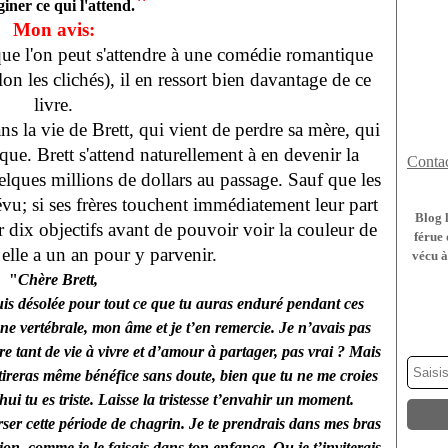
"
iner ce qui l'attend.
Mon avis:
e l'on peut s'attendre à une comédie romantique
on les clichés), il en ressort bien davantage de ce
livre.
 la vie de Brett, qui vient de perdre sa mère, qui
ique. Brett s'attend naturellement à en devenir la
Contac
uelques millions de dollars au passage. Sauf que les
u; si ses frères touchent immédiatement leur part
Blog 
lir dix objectifs avant de pouvoir voir la couleur de
férue 
 elle a un an pour y parvenir.
vécu à
"
Chère Brett,
suis désolée pour tout ce que tu auras enduré pendant ces
ne vertébrale, mon âme et je t’en remercie. Je n’avais pas
ore tant de vie à vivre et d’amour à partager, pas vrai ? Mais
en tireras même bénéfice sans doute, bien que tu ne me croies
hui tu es triste. Laisse la tristesse t’envahir un moment.
erser cette période de chagrin. Je te prendrais dans mes bras
tion, comme je le faisais dans ton enfance. Ou je t’inviterais