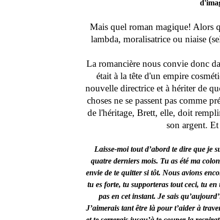
d'imag
Mais quel roman magique! Alors qu
lambda, moralisatrice ou niaise (sel
La romancière nous convie donc dans
était à la tête d'un empire cosmét
nouvelle directrice et à hériter de q
choses ne se passent pas comme prév
de l'héritage, Brett, elle, doit remp
son argent. Et
Laisse-moi tout d’abord te dire que je 
quatre derniers mois. Tu as été ma colon
envie de te quitter si tôt. Nous avions enc
tu es forte, tu supporteras tout ceci, tu 
pas en cet instant. Je sais qu’aujourd’
J’aimerais tant être là pour t’aider à trav
et te serrerais jusqu’à te couper la respira