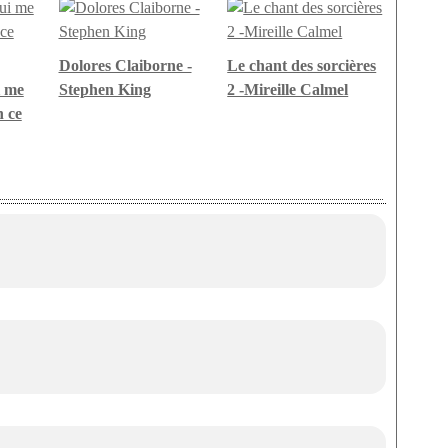
Dolores Claiborne -
Le chant des sorcières
i me
Stephen King
2 -Mireille Calmel
n ce