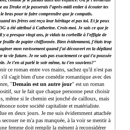
 au Drake et je passerais l’après-midi entier à écouter tes
r le bras pour te faire comprendre que je compatis.
and tes frères ont reçu leur héritage et pas toi. Et je peux
DG a été attribué à Catherine. Crois-moi. Je sais ce que je
il y a presque vingt ans, je vidais ta corbeille à l’effigie de
 feuille de papier chiffonnée. Bien évidemment, j’étais trop
aginer mon ravissement quand j’ai découvert en la dépliant
ur ta vie future. Je ne sais pas exactement ce qui t’a poussée
able. Je t’en ai parlé le soir même, tu t’en souviens?
"
nir ce roman entre vos mains, sachez qu'il n'est pas
 s'il s'agit bien d'une comédie romantique avec des
nre, "
Demain est un autre jour
" est un roman
sitif, sur le fait que chaque personne peut choisir
s, même si le chemin est jonché de cailloux, mais
once notre société capitaliste et matérialiste.
'ai lue en deux jours. Je me suis évidemment attachée
la secouer ne m'a pas manquée, à la voir se mentir à
eune femme doit remplir la mènent à reconsidérer