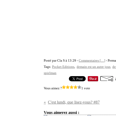
Posté par Cla S à 13:29 -
Commentaires [
…
]
- Perma
Tags:
Pocket Editions
,
demain est un autre jour
,
de
spielman
Vous aimez ?
1 vote
C'est lundi, que lisez-vous? #87
Vous aimerez aussi :