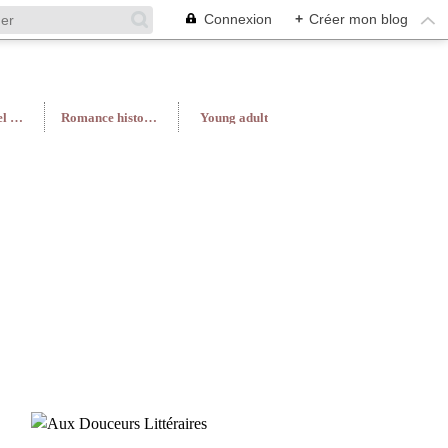
Connexion
+
Créer mon blog
Roman féminin/Feel Good
Romance historique
Young adult