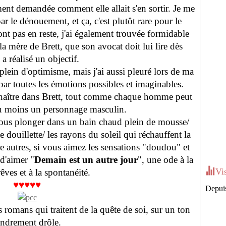
ment demandée comment elle allait s'en sortir. Je me
par le dénouement, et ça, c'est plutôt rare pour le
nt pas en reste, j'ai également trouvée formidable
la mère de Brett, que son avocat doit lui lire dès
 a réalisé un objectif.
 le plein d'optimisme, mais j'ai aussi pleuré lors de ma
 par toutes les émotions possibles et imaginables.
nnaître dans Brett, tout comme chaque homme peut
au moins un personnage masculin.
vous plonger dans un bain chaud plein de mousse/
douillette/ les rayons du soleil qui réchauffent la
re autres, si vous aimez les sensations "doudou" et
d'aimer "
Demain est un autre jour
", une ode à la
Vi
êves et à la spontanéité.
♥♥♥♥♥
Depuis
s romans qui traitent de la quête de soi, sur un ton
endrement drôle.