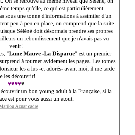
nt. On se retrouve au même niveau que Séléné, on
ême temps qu'elle, ce qui est particulièrement
as sous une tonne d'informations à assimiler d'un
tent peu à peu en place, on comprend que la suite
 puisque Séléné doit désormais prendre ses propres
'ailleurs un rebondissement que je n'avais pas vu
venir!
s, "
Lune Mauve -La Disparue
" est un premier
 surprend à tourner avidement les pages. Les tomes
nsieur les a lus -et adorés- avant moi, il me tarde
e les découvrir!
♥♥♥♥
♥
écouvrir un bon young adult à la Française, si la
ce est pour vous aussi un atout.