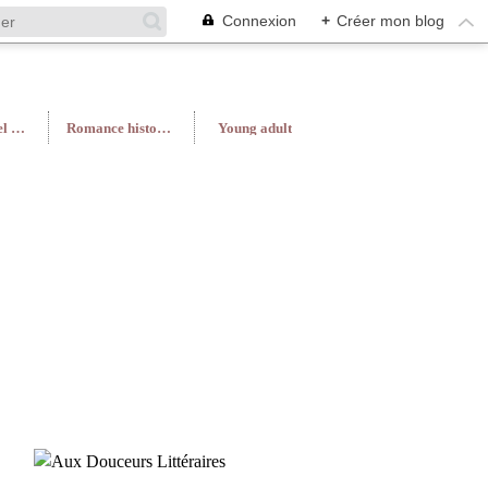
Connexion
+
Créer mon blog
Roman féminin/Feel Good
Romance historique
Young adult