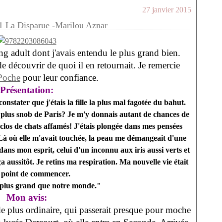
27 janvier 2015
 La Disparue -Marilou Aznar
ng adult dont j'avais entendu le plus grand bien.
de découvrir de quoi il en retournait. Je remercie
Poche
pour leur confiance.
Présentation:
onstater que j'étais la fille la plus mal fagotée du bahut.
e plus snob de Paris? Je m'y donnais autant de chances de
clos de chats affamés! J'étais plongée dans mes pensées
Là où elle m'avait touchée, la peau me démangeait d'une
dans mon esprit, celui d'un inconnu aux iris aussi verts et
a aussitôt. Je retins ma respiration. Ma nouvelle vie était
e point de commencer.
t plus grand que notre monde."
Mon avis:
a de plus ordinaire, qui passerait presque pour moche