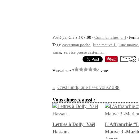
Posté par Cla S à 07:00 -
Commentaires [
…
]
- Perma
Tags:
casterman poche
,
lune mauve 1
,
lune mauve 
aznar
,
service presse casterman
Vous aimez ?
0 vote
C'est lundi, que lisez-vous? #88
Vous aimerez aussi :
Lettres à Dolly -Yaël
L'Affranchie #
Hassan.
Mauve 3 -Maril