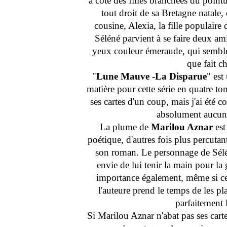
à côté des filles branchées du point
tout droit de sa Bretagne natale
cousine, Alexia, la fille populaire 
Séléné parvient à se faire deux am
yeux couleur émeraude, qui semble 
que fait ch
"
Lune Mauve -La Disparue
" est
matière pour cette série en quatre to
ses cartes d'un coup, mais j'ai été c
absolument aucune 
La plume de
Marilou Aznar
est
poétique, d'autres fois plus percutan
son roman. Le personnage de Sélén
envie de lui tenir la main pour la
importance également, même si cer
l'auteure prend le temps de les pl
parfaitement 
Si Marilou Aznar n'abat pas ses cart