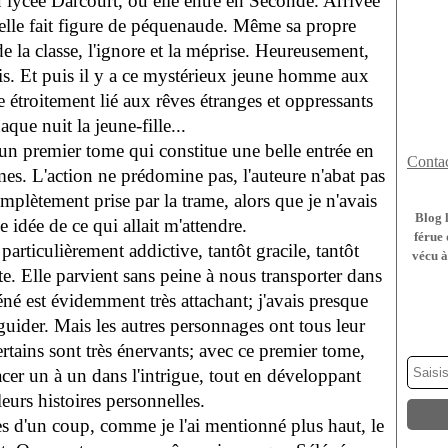
u lycée Darcourt, où elle entre en Seconde. Arrivée
, elle fait figure de péquenaude. Même sa propre
de la classe, l'ignore et la méprise. Heureusement,
is. Et puis il y a ce mystérieux jeune homme aux
étroitement lié aux rêves étranges et oppressants
aque nuit la jeune-fille...
 un premier tome qui constitue une belle entrée en
Contac
mes. L'action ne prédomine pas, l'auteure n'abat pas
omplètement prise par la trame, alors que je n'avais
Blog 
idée de ce qui allait m'attendre.
férue 
 particulièrement addictive, tantôt gracile, tantôt
vécu à
te. Elle parvient sans peine à nous transporter dans
é est évidemment très attachant; j'avais presque
 guider. Mais les autres personnages ont tous leur
tains sont très énervants; avec ce premier tome,
acer un à un dans l'intrigue, tout en développant
leurs histoires personnelles.
es d'un coup, comme je l'ai mentionné plus haut, le