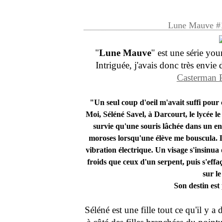
Lune Mauve #1
"
Lune Mauve
" est une série you
Intriguée, j'avais donc très envie 
Casterman 
"Un seul coup d'oeil m'avait suffi pour c
Moi, Séléné Savel, à Darcourt, le lycée l
survie qu'une souris lâchée dans un en
moroses lorsqu'une élève me bouscula. 
vibration électrique. Un visage s'insinua 
froids que ceux d'un serpent, puis s'effaç
sur l
Son destin es
Séléné est une fille tout ce qu'il y 