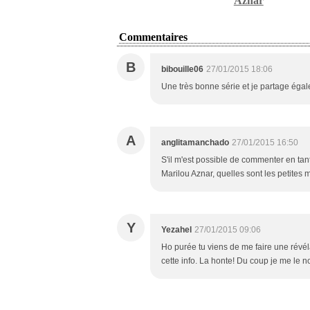
Aznar
Commentaires
B
bibouille06
27/01/2015 18:06
Une très bonne série et je partage égal
A
anglitamanchado
27/01/2015 16:50
S'il m'est possible de commenter en tant
Marilou Aznar, quelles sont les petites
Y
Yezahel
27/01/2015 09:06
Ho purée tu viens de me faire une révéla
cette info. La honte! Du coup je me le no