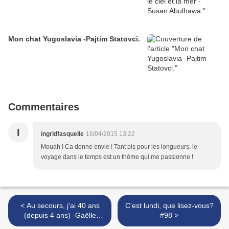
Mon chat Yugoslavia -Pajtim Statovci.
Commentaires
I
ingridfasquelle
16/04/2015 13:22
Mouah ! Ca donne envie ! Tant pis pour les longueurs, le
voyage dans le temps est un thème qui me passionne !
< Au secours, j'ai 40 ans
C'est lundi, que lisez-vous?
(depuis 4 ans) -Gaëlle
#98 >
Renard