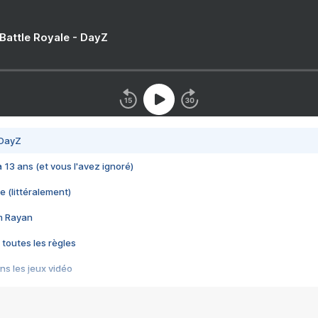
 Battle Royale - DayZ
 DayZ
 a 13 ans (et vous l'avez ignoré)
e (littéralement)
im Rayan
 toutes les règles
s les jeux vidéo
us choquant de Rockstar ? - Le scandale BULLY