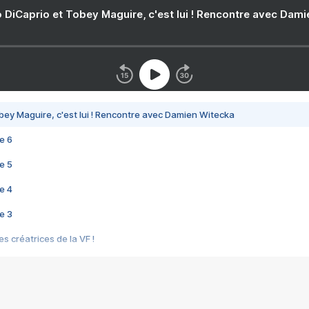
 DiCaprio et Tobey Maguire, c'est lui ! Rencontre avec Dam
bey Maguire, c'est lui ! Rencontre avec Damien Witecka
e 6
e 5
e 4
e 3
s créatrices de la VF !
e 2
e 1