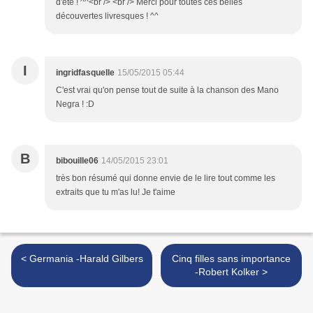
d'été ! ^^<br /> <br /> Merci pour toutes ces belles
découvertes livresques ! ^^
I
ingridfasquelle
15/05/2015 05:44
C'est vrai qu'on pense tout de suite à la chanson des Mano
Negra ! :D
B
bibouille06
14/05/2015 23:01
très bon résumé qui donne envie de le lire tout comme les
extraits que tu m'as lu! Je t'aime
< Germania -Harald Gilbers
Cinq filles sans importance
-Robert Kolker >