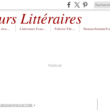
Littérature étrangère
Littérature Française
Policier/Thriller
Publicité
OBIOGRAPHIE/HISTOIRE
>