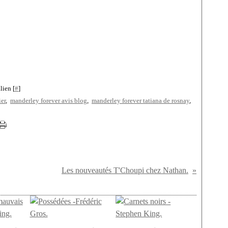
lien [
#
]
er
,
manderley forever avis blog
,
manderley forever tatiana de rosnay
,
Les nouveautés T'Choupi chez Nathan.