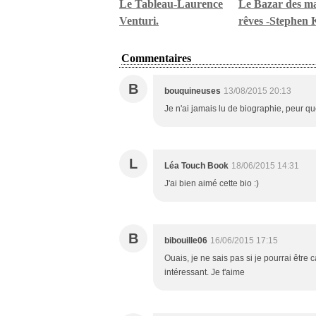
Le Tableau-Laurence
Le Bazar des m
Venturi.
rêves -Stephen 
Commentaires
B
bouquineuses
13/08/2015 20:13
Je n'ai jamais lu de biographie, peur que
L
Léa Touch Book
18/06/2015 14:31
J'ai bien aimé cette bio :)
B
bibouille06
16/06/2015 17:15
Ouais, je ne sais pas si je pourrai être 
intéressant. Je t'aime