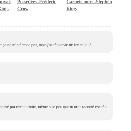
auvais
Possédées -Frédéric
Carnets noirs -Stephen
King.
Gros.
King.
 ça ne m'intéresse pas, mais j'ai très envie de lire celle-là!
captivé par cette histoire, même si le peu que tu m'as raconté est très