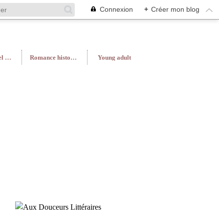
Connexion
+
Créer mon blog
Roman féminin/Feel Good
Romance historique
Young adult