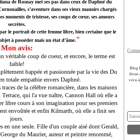
atiana de Rosnay met ses pas dans ceux de Daphné du
Cornouailles, s’aventure dans ses vieux manoirs chargés
 ses moments de tristesse, ses coups de cœur, ses amours
secrètes.
 par le portrait de cette femme libre, bien certaine que le
"
objet à posséder mais un état d’âme.
Mon avis:
Contac
un véritable coup de coeur, et encore, le terme est
faible!
Blog 
mplètement happée et passionnée par la vie des Du
férue 
en totale empathie envers Daphné.
vécu à
s traces de la célèbre romancière, dans les maisons
errace, qui l'a vue naître, Cannon Hall où elle a
ser libre cours à son imagination pour ses premiers
nt envoûtée et enfin Kilmarth, où elle a finit ses
jours.
 en une seule. Fille d'un couple aisé dont Gerald,
e de George du Maurier, auteur et peintre renommé,