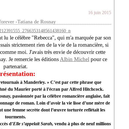
16 juin 2015
orever -Tatiana de Rosnay
t lu le célèbre "Rebecca", qui m'a marquée par son
ais strictement rien de la vie de la romancière, si
, comme moi. J'avais très envie de découvrir cette
ay. Je remercie les éditions
Albin Michel
pour ce
partenariat.
résentation:
e retournais à Manderley. » C’est par cette phrase que
hné du Maurier porté à l’écran par Alfred Hitchcock.
snay, passionnée par la célèbre romancière anglaise, fait
nnage de roman. Loin d’avoir la vie lisse d’une mère de
fut une femme secrète dont l’œuvre torturée reflétait les
tourments.
ccès d’
Elle s’appelait Sarah,
vendu à plus de neuf millions