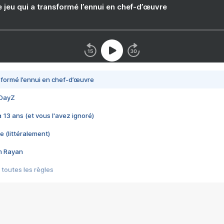
e jeu qui a transformé l’ennui en chef-d’œuvre
nsformé l’ennui en chef-d’œuvre
 DayZ
 a 13 ans (et vous l'avez ignoré)
e (littéralement)
im Rayan
 toutes les règles
s les jeux vidéo
us choquant de Rockstar ? - Le scandale BULLY
e plus moche de Steam