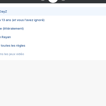
 DayZ
 a 13 ans (et vous l'avez ignoré)
e (littéralement)
im Rayan
 toutes les règles
s les jeux vidéo
us choquant de Rockstar ? - Le scandale BULLY
e plus moche de Steam
du RÊVE tourne au CAUCHEMAR
pendant 8 heures
it… à tort
umiliés par un jeu vidéo