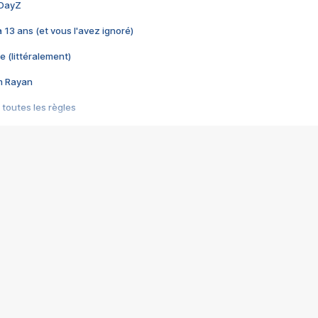
 DayZ
 a 13 ans (et vous l'avez ignoré)
e (littéralement)
im Rayan
 toutes les règles
s les jeux vidéo
us choquant de Rockstar ? - Le scandale BULLY
e plus moche de Steam
du RÊVE tourne au CAUCHEMAR
pendant 8 heures
it… à tort
umiliés par un jeu vidéo
ire - Final Fantasy 8