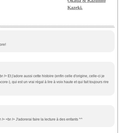
Okada & Kazuhito
Kazeki.
ore!
 /> Et j'adore aussi cette histoire (enfin celle d'origine, celle-ci je
e-), qui est un vrai régal à lire à voix haute et qui fait toujours rire
/> <br /> J'adorerai faire la lecture à des enfants ^^