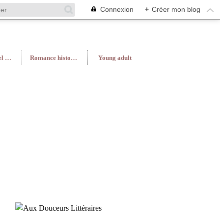
Connexion
+
Créer mon blog
Roman féminin/Feel Good
Romance historique
Young adult