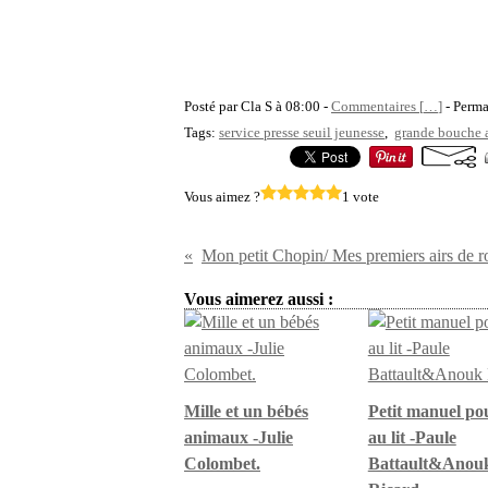
Posté par Cla S à 08:00 -
Commentaires [
…
]
- Perma
Tags:
service presse seuil jeunesse
,
grande bouche 
Vous aimez ?
1 vote
Mon petit Chopin/ Mes premiers airs de r
Vous aimerez aussi :
Mille et un bébés
Petit manuel pou
animaux -Julie
au lit -Paule
Colombet.
Battault&Anou