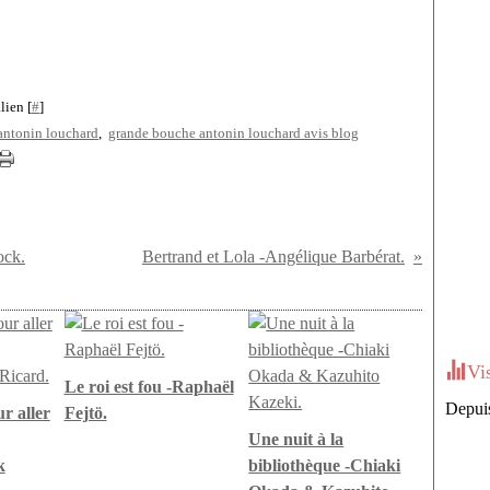
lien [
#
]
antonin louchard
,
grande bouche antonin louchard avis blog
ock.
Bertrand et Lola -Angélique Barbérat.
Vi
Le roi est fou -Raphaël
Depuis
r aller
Fejtö.
Une nuit à la
k
bibliothèque -Chiaki