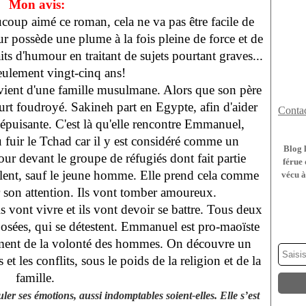
Mon avis:
ucoup aimé ce roman, cela ne va pas être facile de
ur possède une plume à la fois pleine de force et de
aits d'humour en traitant de sujets pourtant graves...
seulement vingt-cinq ans!
 vient d'une famille musulmane. Alors que son père
eurt foudroyé. Sakineh part en Egypte, afin d'aider
Contac
 épuisante. C'est là qu'elle rencontre Emmanuel,
fuir le Tchad car il y est considéré comme un
Blog 
our devant le groupe de réfugiés dont fait partie
férue 
flent, sauf le jeune homme. Elle prend cela comme
vécu à
er son attention. Ils vont tomber amoureux.
s vont vivre et ils vont devoir se battre. Tous deux
osées, qui se détestent. Emmanuel est pro-maoïste
ement de la volonté des hommes. On découvre un
et les conflits, sous le poids de la religion et de la
famille.
uler ses émotions, aussi indomptables soient-elles. Elle s’est