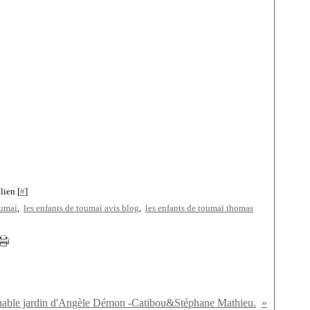
lien [
#
]
oumaï
,
les enfants de toumaï avis blog
,
les enfants de toumaï thomas
able jardin d'Angèle Démon -Catibou&Stéphane Mathieu.