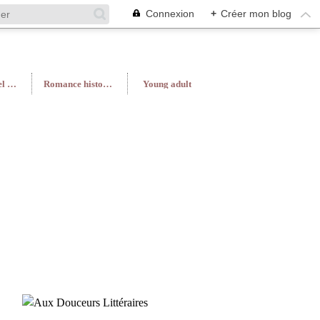
Connexion
+
Créer mon blog
Roman féminin/Feel Good
Romance historique
Young adult