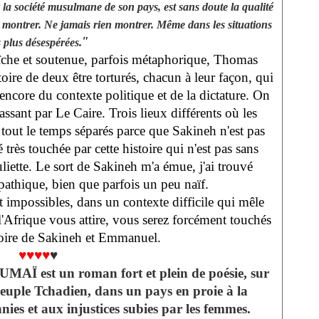
r la société musulmane de son pays, est sans doute la qualité
 montrer. Ne jamais rien montrer. Même dans les situations
"
s plus désespérées.
fraîche et soutenue, parfois métaphorique, Thomas
toire de deux être torturés, chacun à leur façon, qui
encore du contexte politique et de la dictature. On
sant par Le Caire. Trois lieux différents où les
 tout le temps séparés parce que Sakineh n'est pas
é très touchée par cette histoire qui n'est pas sans
liette. Le sort de Sakineh m'a émue, j'ai trouvé
thique, bien que parfois un peu naïf.
et impossibles, dans un contexte difficile qui mêle
 l'Afrique vous attire, vous serez forcément touchés
stoire de Sakineh et Emmanuel.
♥♥♥♥
♥
 est un roman fort et plein de poésie, sur
 peuple Tchadien, dans un pays en proie à la
nies et aux injustices subies par les femmes.