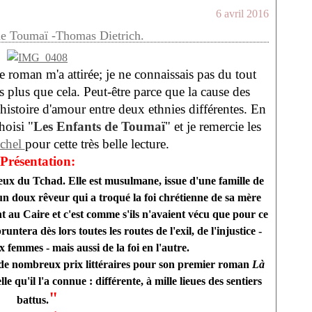
6 avril 2016
de Toumaï -Thomas Dietrich.
e roman m'a attirée; je ne connaissais pas du tout
as plus que cela. Peut-être parce que la cause des
histoire d'amour entre deux ethnies différentes. En
hoisi "
Les Enfants de Toumaï
" et je remercie les
chel
pour cette très belle lecture.
Présentation:
ux du Tchad. Elle est musulmane, issue d'une famille de
un doux rêveur qui a troqué la foi chrétienne de sa mère
ent au Caire et c'est comme s'ils n'avaient vécu que pour ce
era dès lors toutes les routes de l'exil, de l'injustice -
 femmes - mais aussi de la foi en l'autre.
te de nombreux prix littéraires pour son premier roman
Là
lle qu'il l'a connue : différente, à mille lieues des sentiers
"
battus.