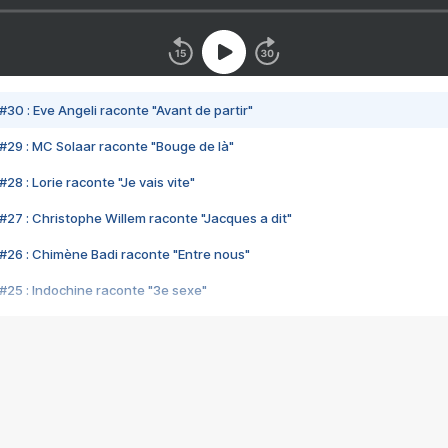
#30 : Eve Angeli raconte "Avant de partir"
#29 : MC Solaar raconte "Bouge de là"
28 : Lorie raconte "Je vais vite"
#27 : Christophe Willem raconte "Jacques a dit"
#26 : Chimène Badi raconte "Entre nous"
#25 : Indochine raconte "3e sexe"
#24 : Zaho raconte "C'est chelou"
#23 : Patrick Bruel raconte "Au café des délices"
#22 : Kyo raconte "Le chemin"
#21 : Nolwenn Leroy raconte "Cassé"