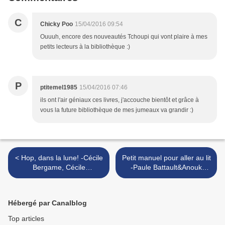
C
Chicky Poo
15/04/2016 09:54
Ouuuh, encore des nouveautés Tchoupi qui vont plaire à mes
petits lecteurs à la bibliothèque :)
P
ptitemel1985
15/04/2016 07:46
ils ont l'air géniaux ces livres, j'accouche bientôt et grâce à
vous la future bibliothèque de mes jumeaux va grandir :)
< Hop, dans la lune! -Cécile
Petit manuel pour aller au lit
Bergame, Cécile
-Paule Battault&Anouk
Hudrisier&Timothée Jolly.
Ricard. >
Hébergé par Canalblog
Top articles