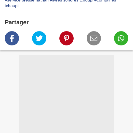
#service presse nathan
#livres sonores tchoupi
#comptines
tchoupi
Partager