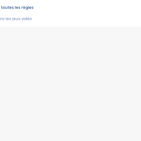
 toutes les règles
s les jeux vidéo
us choquant de Rockstar ? - Le scandale BULLY
e plus moche de Steam
du RÊVE tourne au CAUCHEMAR
pendant 8 heures
it… à tort
umiliés par un jeu vidéo
ire - Final Fantasy 8
ti un empire - Age of Empires
story DOFUS
tard, il crée l'un des pires jeux de tous les temps, MindsEye.