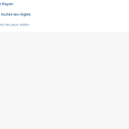
im Rayan
 toutes les règles
s les jeux vidéo
us choquant de Rockstar ? - Le scandale BULLY
e plus moche de Steam
du RÊVE tourne au CAUCHEMAR
pendant 8 heures
it… à tort
umiliés par un jeu vidéo
ire - Final Fantasy 8
ti un empire - Age of Empires
story DOFUS
tard, il crée l'un des pires jeux de tous les temps, MindsEye.