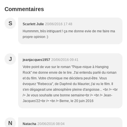
Commentaires
S
Scarlett Julie
20/06/2016 17:48
Hummmm, très intriguant ! ça me donne evie de me faire ma
propre opinion :)
J
jeanjacques1957
20/06/2016 09:41
Votre point de vue sur le roman "Pique-nique à Hanging
Rock" me donne envie de le lire. J'ai entendu parlé du roman
et du film. Votre chronique me décidera peut-être. Vous
évoquez "Rebecca", de Daphné du Maurier, j'ai vu le film. Il
s'en dégageait une atmosphère pleine d'angoisse... <br /> <br
/> Je vous souhaite une bonne semaine<br /> <br /> Jean-
Jacques'22<br /> <br /> Berne, le 20 juin 2016
N
Natacha
20/06/2016 08:04