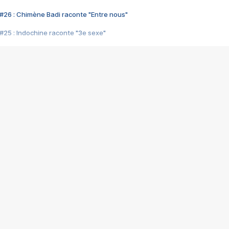
#26 : Chimène Badi raconte "Entre nous"
#25 : Indochine raconte "3e sexe"
#24 : Zaho raconte "C'est chelou"
#23 : Patrick Bruel raconte "Au café des délices"
#22 : Kyo raconte "Le chemin"
#21 : Nolwenn Leroy raconte "Cassé"
#20 : Patrick Hernandez raconte "Born to be alive"
#19 : Lorie raconte "Près de moi"
#18 : Michael Jones raconte "A nos actes manqués" (avec Jean-Jacque
#17 : Khaled raconte "Aïcha"
#16 : Corneille raconte "Parce qu'on vient de loin"
#15 : Indochine raconte "L'aventurier"