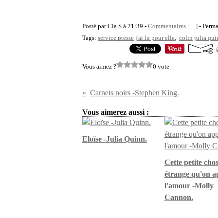
Posté par Cla S à 21:39 -
Commentaires [
…
]
- Perma
Tags:
service presse j'ai lu pour elle
,
colin julia qu
Vous aimez ?
0 vote
Carnets noirs -Stephen King.
Vous aimerez aussi :
Eloïse -Julia Quinn.
Cette petite cho
étrange qu'on a
l'amour -Molly
Cannon.