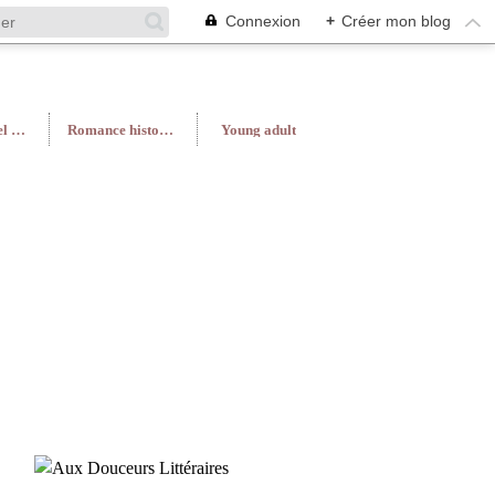
Connexion
+
Créer mon blog
Roman féminin/Feel Good
Romance historique
Young adult