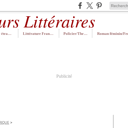
Littérature étrangère
Littérature Française
Policier/Thriller
Publicité
RIQUE
>