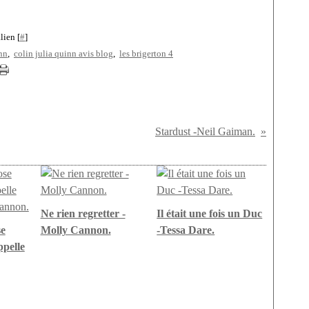
lien [
#
]
inn
,
colin julia quinn avis blog
,
les brigerton 4
Stardust -Neil Gaiman.
Ne rien regretter -
Il était une fois un Duc
se
Molly Cannon.
-Tessa Dare.
ppelle