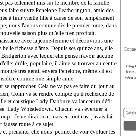
'est pas tellement mis sur le membre de la famille
nous faire suivre Penelope Featherington, amie des
ée à finir vieille fille à cause de son tempérament
ope, nous l'avons connue dès le premier tome, dans
nouvelle saison plus qu'elle n'en profitait.
aissance avec la jeune-femme et découvrons une
e belle richesse d'âme. Depuis ses quinze ans, elle
Contac
Bridgerton avec lequel elle pense n'avoir aucune
 d'elle: drôle, populaire, il aime se trouver au centre
Blog 
s montré très gentil envers Penelope, même s'il est
férue 
considère comme une simple amie.
vécu à
ar se rapprocher. Cela ne va pas se faire du jour au
ien, Colin va se rendre compte qu'il recherche de
lle et caustique Lady Danbury va lancer un défi:
use Lady Whistledown. Chacun va s'évertuer à
up. Je ne dirai rien, mais en tout cas, j'avais fait
 fausse route à ce sujet!
ne et prenante, elle nous permet de voir évoluer les