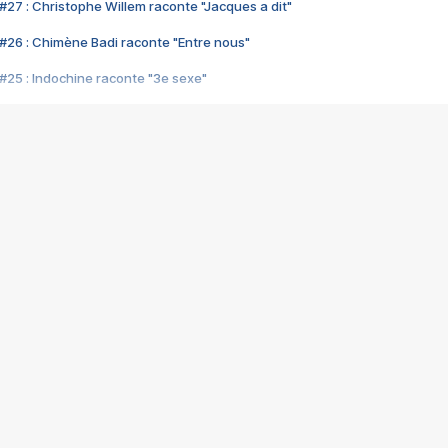
#27 : Christophe Willem raconte "Jacques a dit"
#26 : Chimène Badi raconte "Entre nous"
#25 : Indochine raconte "3e sexe"
#24 : Zaho raconte "C'est chelou"
#23 : Patrick Bruel raconte "Au café des délices"
#22 : Kyo raconte "Le chemin"
#21 : Nolwenn Leroy raconte "Cassé"
#20 : Patrick Hernandez raconte "Born to be alive"
#19 : Lorie raconte "Près de moi"
#18 : Michael Jones raconte "A nos actes manqués" (avec Jean-Jacque
#17 : Khaled raconte "Aïcha"
#16 : Corneille raconte "Parce qu'on vient de loin"
#15 : Indochine raconte "L'aventurier"