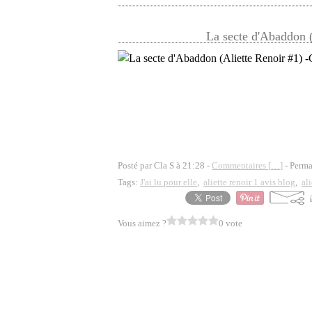
La secte d'Abaddon (
Posté par Cla S à 21:28 -
Commentaires [
…
]
- Perma
Tags:
J'ai lu pour elle
,
aliette renoir 1 avis blog
,
ali
Vous aimez ?
0 vote