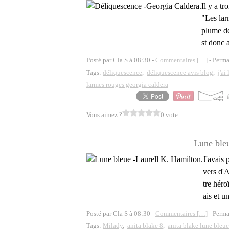
Il y a tr
"Les lar
plume de
st donc 
Posté par Cla S à 08:30 -
Commentaires [
…
]
- Perma
Tags:
déliquescence
,
déliquescence avis blog
,
j'ai
larmes rouges georgia caldera
Vous aimez ?
0 vote
Lune bleu
J'avais 
vers d'A
tre héro
ais et u
Posté par Cla S à 08:30 -
Commentaires [
…
]
- Perma
Tags:
Milady
,
anita blake 8
,
anita blake lune bleue