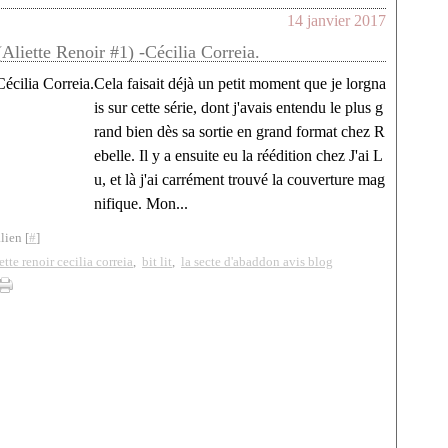
14 janvier 2017
Aliette Renoir #1) -Cécilia Correia.
Cela faisait déjà un petit moment que je lorgna
is sur cette série, dont j'avais entendu le plus g
rand bien dès sa sortie en grand format chez R
ebelle. Il y a ensuite eu la réédition chez J'ai L
u, et là j'ai carrément trouvé la couverture mag
nifique. Mon...
lien [
#
]
ette renoir cecilia correia
,
bit lit
,
la secte d'abaddon avis blog