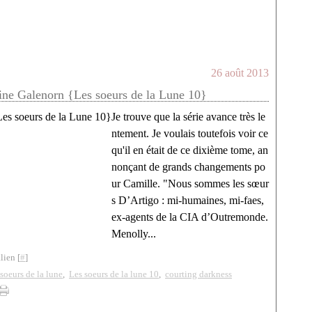
26 août 2013
ne Galenorn {Les soeurs de la Lune 10}
Je trouve que la série avance très le
ntement. Je voulais toutefois voir ce
qu'il en était de ce dixième tome, an
nonçant de grands changements po
ur Camille. "Nous sommes les sœur
s D’Artigo : mi-humaines, mi-faes,
ex-agents de la CIA d’Outremonde.
Menolly...
lien [
#
]
soeurs de la lune
,
Les soeurs de la lune 10
,
courting darkness