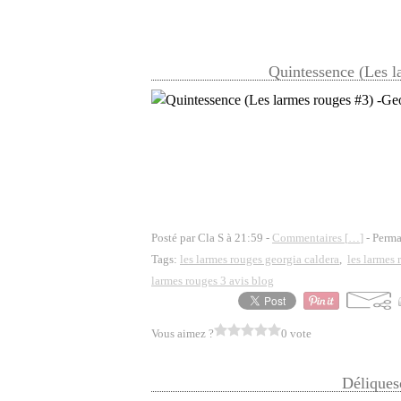
Quintessence (Les l
Posté par Cla S à 21:59 -
Commentaires [
…
]
- Perma
Tags:
les larmes rouges georgia caldera
,
les larmes 
larmes rouges 3 avis blog
Vous aimez ?
0 vote
Déliques