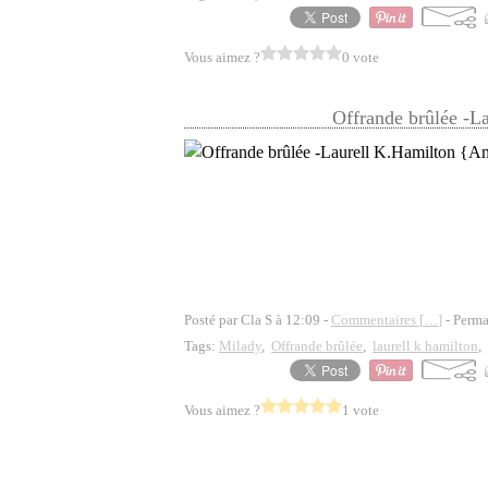
Vous aimez ?
0 vote
Offrande brûlée -L
Posté par Cla S à 12:09 -
Commentaires [
…
]
- Perma
Tags:
Milady
,
Offrande brûlée
,
laurell k hamilton
,
Vous aimez ?
1 vote