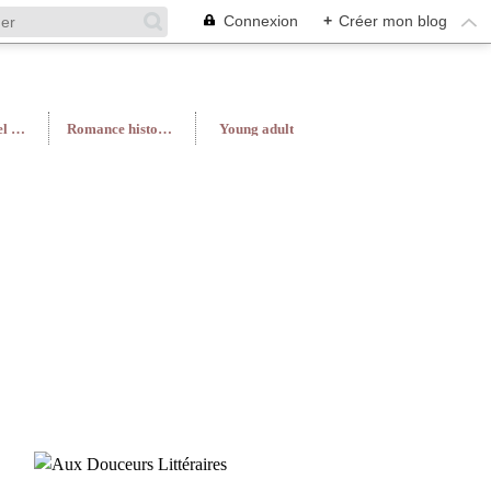
Connexion
+
Créer mon blog
Roman féminin/Feel Good
Romance historique
Young adult