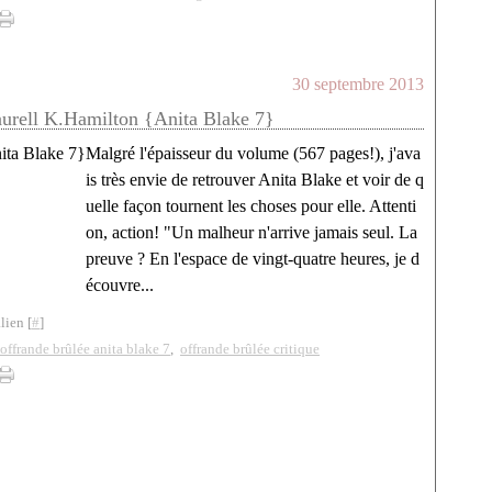
30 septembre 2013
aurell K.Hamilton {Anita Blake 7}
Malgré l'épaisseur du volume (567 pages!), j'ava
is très envie de retrouver Anita Blake et voir de q
uelle façon tournent les choses pour elle. Attenti
on, action! "Un malheur n'arrive jamais seul. La
preuve ? En l'espace de vingt-quatre heures, je d
écouvre...
lien [
#
]
offrande brûlée anita blake 7
,
offrande brûlée critique