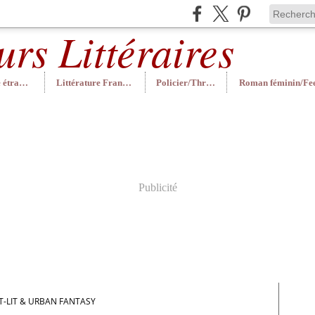
Littérature étrangère
Littérature Française
Policier/Thriller
Publicité
T-LIT & URBAN FANTASY