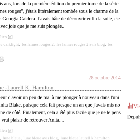
ois ans, lors de la première édition du premier tome de la série
mes rouges", j'étais littéralement tombée sous le charme de la
 Georgia Caldera. J'avais hâte de découvrir enfin la suite, c'e
avec joie que je me suis plongée...
lien [
#
]
 lu darklight
,
les larmes rouges 2
,
les larmes rouges 2 avis blog
,
les
28 octobre 2014
e -Laurell K. Hamilton.
peur d'avoir un peu de mal à me plonger à nouveau dans l'uni
nita Blake, puisque cela fait presque un an que j'avais mis no
Vi
ïne de côté. Finalement, cela a été plus facile que je ne le pens
Depuis
n vrai plaisir de retrouver Anita....
lien [
#
]
,
lune bleue
,
lune bleue avis blog
,
lune bleue laurell k hamilton