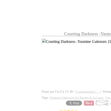
Courting Darkness -Yasmi
Posté par Cla S à 15:38 -
Commentaires [
…
]
- Perma
Tags:
Yasmine Galenorn les Soeurs de la Lune
,
Les 