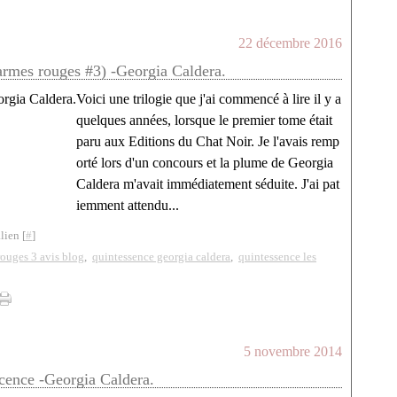
22 décembre 2016
armes rouges #3) -Georgia Caldera.
Voici une trilogie que j'ai commencé à lire il y a
quelques années, lorsque le premier tome était
paru aux Editions du Chat Noir. Je l'avais remp
orté lors d'un concours et la plume de Georgia
Caldera m'avait immédiatement séduite. J'ai pat
iemment attendu...
lien [
#
]
rouges 3 avis blog
,
quintessence georgia caldera
,
quintessence les
5 novembre 2014
cence -Georgia Caldera.