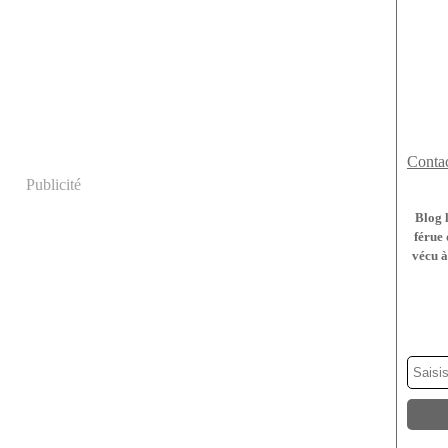
Contac
Publicité
Blog 
férue 
vécu à