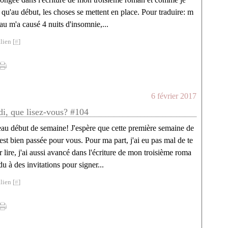
s qu'au début, les choses se mettent en place. Pour traduire: m
au m'a causé 4 nuits d'insomnie,...
lien [
#
]
6 février 2017
di, que lisez-vous? #104
au début de semaine! J'espère que cette première semaine de
'est bien passée pour vous. Pour ma part, j'ai eu pas mal de te
 lire, j'ai aussi avancé dans l'écriture de mon troisième roma
u à des invitations pour signer...
lien [
#
]