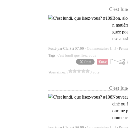
C'est lun
Bon, alor
n matière
guée pou
nse auss
Posté par Cla S à 07:00 -
Commentaires [
…
]
- Perma
Tags:
c'est lundi que lisez vous
Vous aimez ?
0 vote
C'est lun
Nouveau 
ciné ou f
our me p
ommencer
Posté par Cla S à 09:00 -
Commentaires [
…
]
- Perma