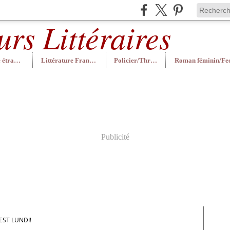
Littérature étrangère
Littérature Française
Policier/Thriller
Publicité
EST LUNDI!