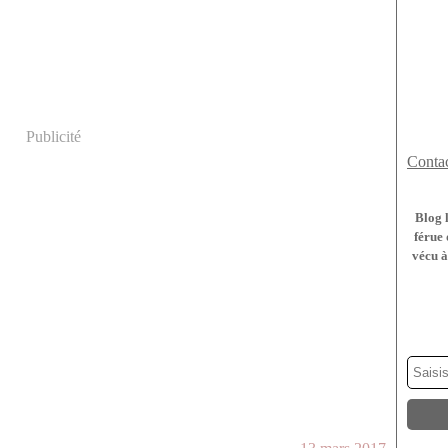
Publicité
Contac
Blog 
férue 
vécu à