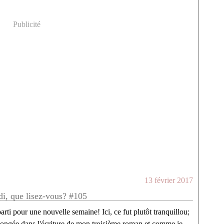
Publicité
13 février 2017
di, que lisez-vous? #105
parti pour une nouvelle semaine! Ici, ce fut plutôt tranquillou;
plongée dans l'écriture de mon troisième roman et comme je