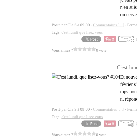
n'en sui
on cerve
Posté par Cla S à 09:00 -
Commentaires [
…
]
- Perma
Tags:
c'est lundi que lisez vous
Vous aimez ?
0 vote
C'est lun
Et nouve
février s
mps pour
n, répond
Posté par Cla S à 09:00 -
Commentaires [
…
]
- Perma
Tags:
c'est lundi que lisez vous
Vous aimez ?
0 vote