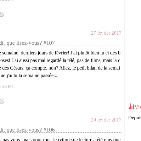
27 février 2017
di, que lisez-vous? #107
semaine, derniers jours de février! J'ai plutôt bien lu et des b
ses! J'ai aussi pas mal regardé la télé, pas de films, mais la c
 des Césars, ça compte, non? Allez, le petit bilan de la semai
ue j'ai lu la semaine passée:...
lien [
#
]
Vi
Depuis
20 février 2017
di, que lisez-vous? #106
is pas vous, mais pour moi, le rythme de lecture a été plus que