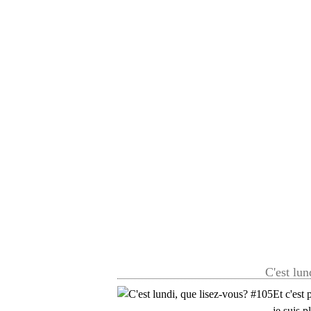
C'est lun
Et c'est 
je suis 