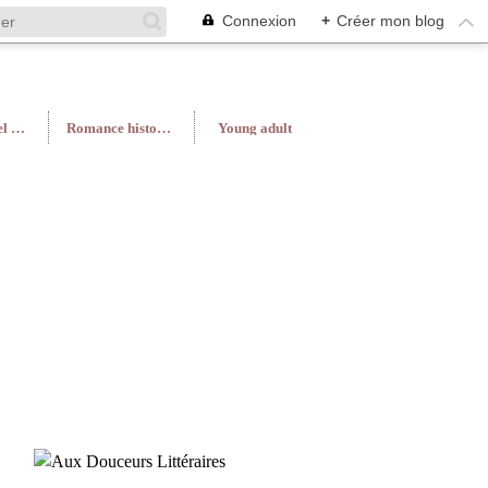
Connexion
+
Créer mon blog
Roman féminin/Feel Good
Romance historique
Young adult