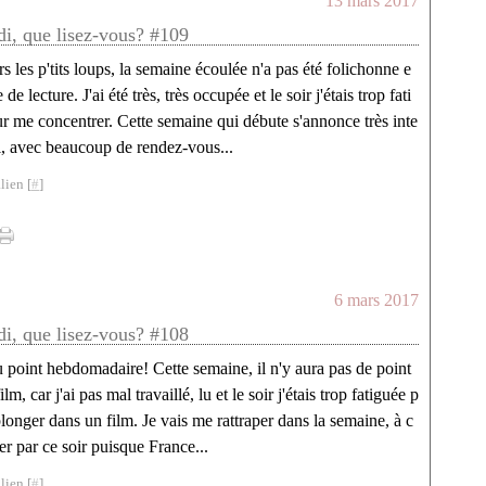
13 mars 2017
di, que lisez-vous? #109
s les p'tits loups, la semaine écoulée n'a pas été folichonne e
 de lecture. J'ai été très, très occupée et le soir j'étais trop fati
r me concentrer. Cette semaine qui débute s'annonce très inte
i, avec beaucoup de rendez-vous...
lien [
#
]
6 mars 2017
di, que lisez-vous? #108
point hebdomadaire! Cette semaine, il n'y aura pas de point
ilm, car j'ai pas mal travaillé, lu et le soir j'étais trop fatiguée p
longer dans un film. Je vais me rattraper dans la semaine, à c
 par ce soir puisque France...
lien [
#
]