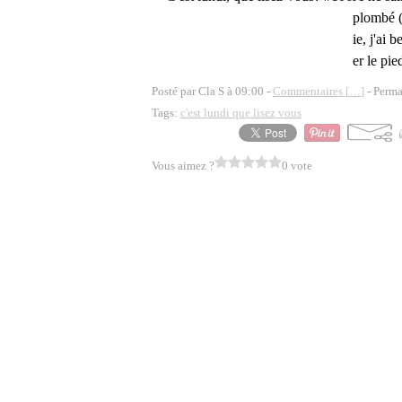
plombé (
ie, j'ai
er le pie
Posté par Cla S à 09:00 -
Commentaires [
…
]
- Perma
Tags:
c'est lundi que lisez vous
Vous aimez ?
0 vote