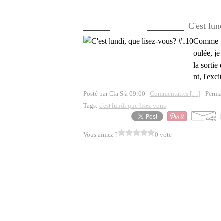
C'est lun
Comme je
oulée, j
la sorti
nt, l'exc
Posté par Cla S à 09:00 -
Commentaires [
…
]
- Perma
Tags:
c'est lundi que lisez vous
Vous aimez ?
0 vote