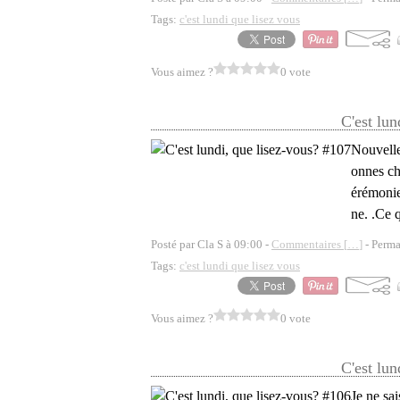
Tags:
c'est lundi que lisez vous
Vous aimez ?
0 vote
C'est lun
Nouvelle 
onnes cho
érémonie
ne. .Ce q
Posté par Cla S à 09:00 -
Commentaires [
…
]
- Perma
Tags:
c'est lundi que lisez vous
Vous aimez ?
0 vote
C'est lun
Je ne sa