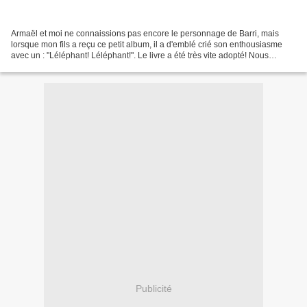
Armaël et moi ne connaissions pas encore le personnage de Barri, mais
lorsque mon fils a reçu ce petit album, il a d'emblé crié son enthousiasme
avec un : "Léléphant! Léléphant!". Le livre a été très vite adopté! Nous
remercions les éditions Hatier pour...
Publicité