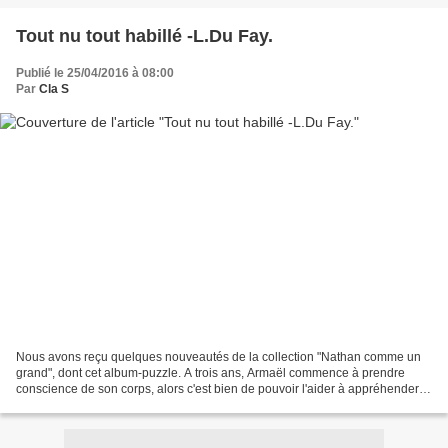
Tout nu tout habillé -L.Du Fay.
Publié le 25/04/2016 à 08:00
Par
Cla S
Nous avons reçu quelques nouveautés de la collection "Nathan comme un
grand", dont cet album-puzzle. A trois ans, Armaël commence à prendre
conscience de son corps, alors c'est bien de pouvoir l'aider à appréhender et
nommer les différentes parties du...