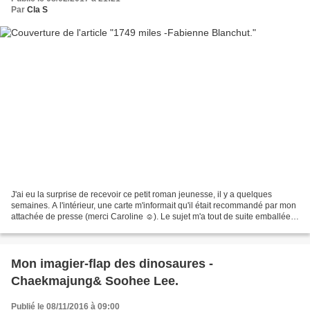
Par
Cla S
J'ai eu la surprise de recevoir ce petit roman jeunesse, il y a quelques
semaines. A l'intérieur, une carte m'informait qu'il était recommandé par mon
attachée de presse (merci Caroline ☺). Le sujet m'a tout de suite emballée,
je n'ai donc pas traîné...
Mon imagier-flap des dinosaures -
Chaekmajung& Soohee Lee.
Publié le 08/11/2016 à 09:00