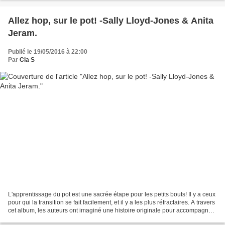
Allez hop, sur le pot! -Sally Lloyd-Jones & Anita
Jeram.
Publié le 19/05/2016 à 22:00
Par
Cla S
L'apprentissage du pot est une sacrée étape pour les petits bouts! Il y a ceux
pour qui la transition se fait facilement, et il y a les plus réfractaires. A travers
cet album, les auteurs ont imaginé une histoire originale pour accompagner
les petits...