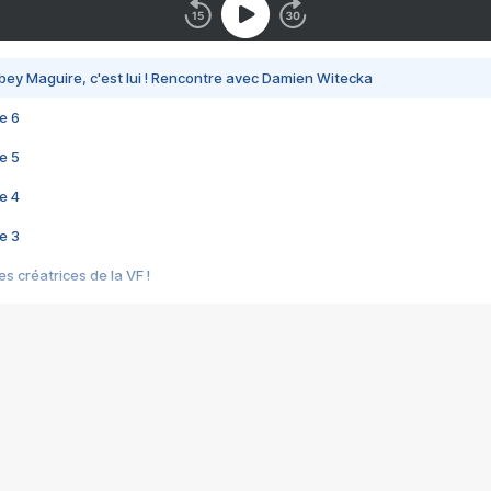
bey Maguire, c'est lui ! Rencontre avec Damien Witecka
e 6
e 5
e 4
e 3
s créatrices de la VF !
e 2
e 1
e Mektoub My Love arrive enfin ! Rencontre avec Shaïn Boumedine et Sal
i : après Toni en famille
elle réalise le bouleversant Dites lui que je l'aime