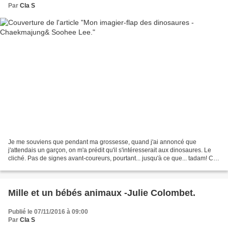
Par
Cla S
Je me souviens que pendant ma grossesse, quand j'ai annoncé que
j'attendais un garçon, on m'a prédit qu'il s'intéresserait aux dinosaures. Le
cliché. Pas de signes avant-coureurs, pourtant... jusqu'à ce que... tadam! Cet
album arrivé chez nous, Armaël,...
Mille et un bébés animaux -Julie Colombet.
Publié le 07/11/2016 à 09:00
Par
Cla S