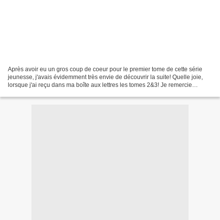
Après avoir eu un gros coup de coeur pour le premier tome de cette série
jeunesse, j'avais évidemment très envie de découvrir la suite! Quelle joie,
lorsque j'ai reçu dans ma boîte aux lettres les tomes 2&3! Je remercie
L'Ecole des Loisirs et Coline pour...