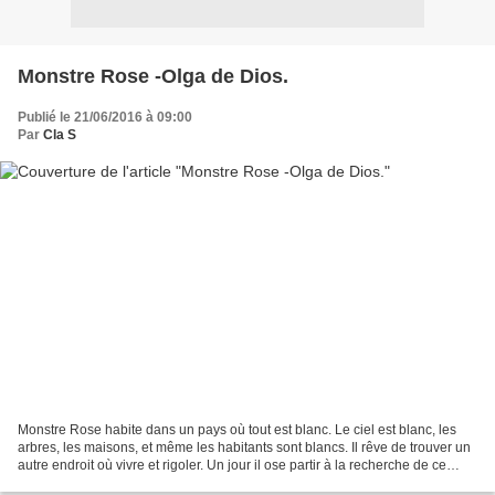
Monstre Rose -Olga de Dios.
Publié le 21/06/2016 à 09:00
Par
Cla S
Monstre Rose habite dans un pays où tout est blanc. Le ciel est blanc, les
arbres, les maisons, et même les habitants sont blancs. Il rêve de trouver un
autre endroit où vivre et rigoler. Un jour il ose partir à la recherche de ce
nouvel endroit. Monstre...