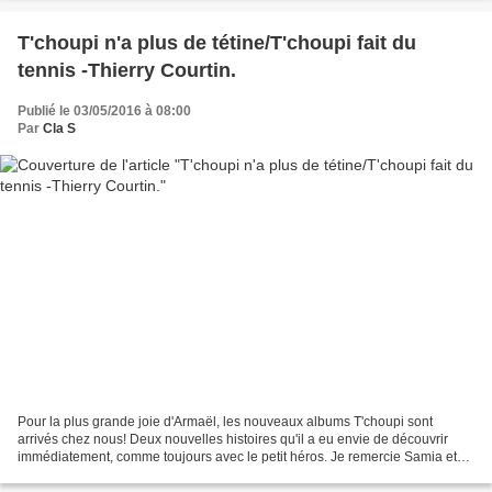
T'choupi n'a plus de tétine/T'choupi fait du
tennis -Thierry Courtin.
Publié le 03/05/2016 à 08:00
Par
Cla S
Pour la plus grande joie d'Armaël, les nouveaux albums T'choupi sont
arrivés chez nous! Deux nouvelles histoires qu'il a eu envie de découvrir
immédiatement, comme toujours avec le petit héros. Je remercie Samia et
les éditions Nathan pour leur confiance....