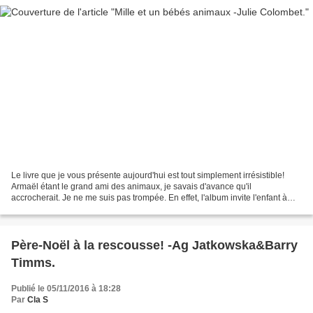
Le livre que je vous présente aujourd'hui est tout simplement irrésistible!
Armaël étant le grand ami des animaux, je savais d'avance qu'il
accrocherait. Je ne me suis pas trompée. En effet, l'album invite l'enfant à
découvrir en 3D l'univers des bébés...
Père-Noël à la rescousse! -Ag Jatkowska&Barry
Timms.
Publié le 05/11/2016 à 18:28
Par
Cla S