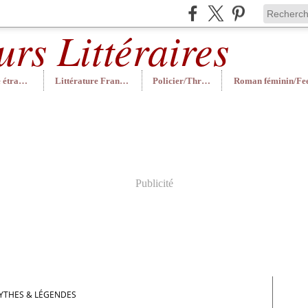
Littérature étrangère
Littérature Française
Policier/Thriller
Publicité
YTHES & LÉGENDES