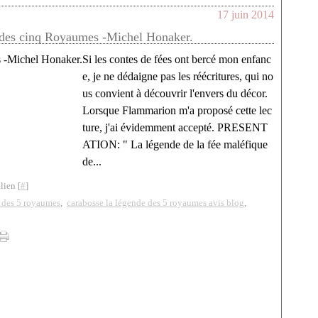
17 juin 2014
 des cinq Royaumes -Michel Honaker.
Si les contes de fées ont bercé mon enfanc
e, je ne dédaigne pas les réécritures, qui no
us convient à découvrir l'envers du décor.
Lorsque Flammarion m'a proposé cette lec
ture, j'ai évidemment accepté. PRESENT
ATION: " La légende de la fée maléfique
de...
lien [
#
]
e des 5 royaumes
,
carabosse la légende des 5 royaumes avis blog
,