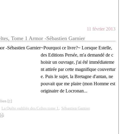
11 février 2013
ltes, Tome 1 Armor -Sébastien Garnier
~Pourquoi ce livre?~ Lorsque Estelle,
des Editions Persée, m'a demandé de c
hoisir un ouvrage, j'ai été immédiateme
nt attirée par cette magnifique couvertur
e. Puis le sujet, la Bretagne d'antan, ne
pouvait que me plaire (mon Homme est
originaire de Locronan...
lien [
#
]
,
La Quête oubliée des Celtes tome 1
,
Sébastien Garnier