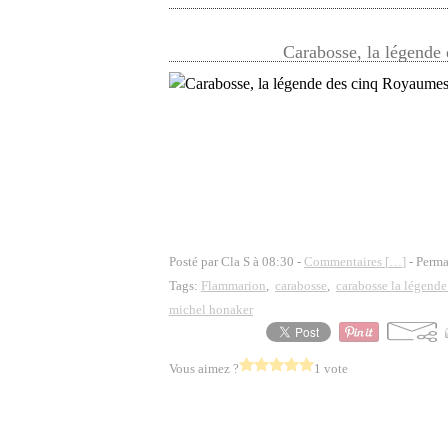
Carabosse, la légende
Posté par Cla S à 08:30 -
Commentaires [
…
]
- Perma
Tags:
Flammarion
,
carabosse
,
carabosse la légend
michel honaker
Vous aimez ?
1 vote