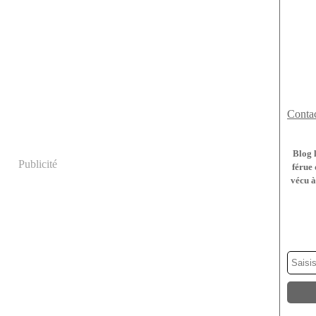
Contac
Blog 
Publicité
férue 
vécu à