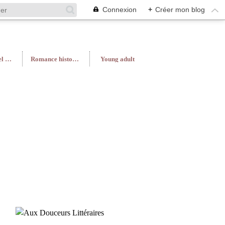
Connexion
+
Créer mon blog
Roman féminin/Feel Good
Romance historique
Young adult