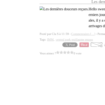
Les der
Hello swee
erniers jou
ales, il y 
arrivages d
Posté par Cla S à 11:59 -
Commentaires [
…
]
- Perma
Tags:
IMM
,
central park guillaume musso
Vous aimez ?
0 vote