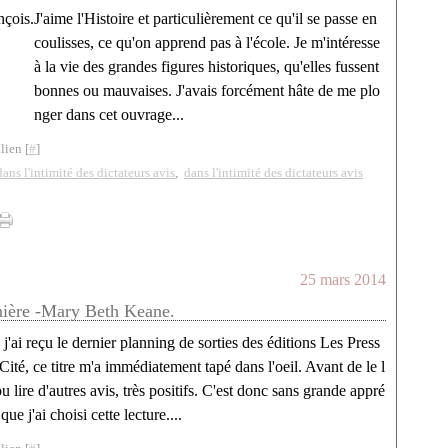
J'aime l'Histoire et particulièrement ce qu'il se passe en
coulisses, ce qu'on apprend pas à l'école. Je m'intéresse
à la vie des grandes figures historiques, qu'elles fussent
bonnes ou mauvaises. J'avais forcément hâte de me plo
nger dans cet ouvrage...
lien [
#
]
dans l'intimité des dictateurs avis
,
dans l'intimité des dictateurs avis
25 mars 2014
nière -Mary Beth Keane.
j'ai reçu le dernier planning de sorties des éditions Les Press
 Cité, ce titre m'a immédiatement tapé dans l'oeil. Avant de le l
 pu lire d'autres avis, très positifs. C'est donc sans grande appré
ue j'ai choisi cette lecture....