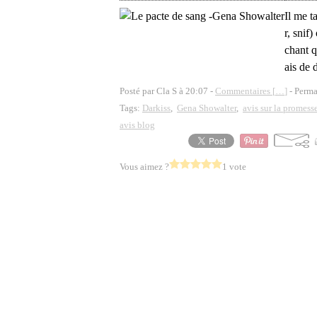
Il me t
r, snif
chant q
ais de 
Posté par Cla S à 20:07 -
Commentaires [
…
]
- Perma
Tags:
Darkiss
,
Gena Showalter
,
avis sur la promesse
avis blog
Vous aimez ?
1 vote