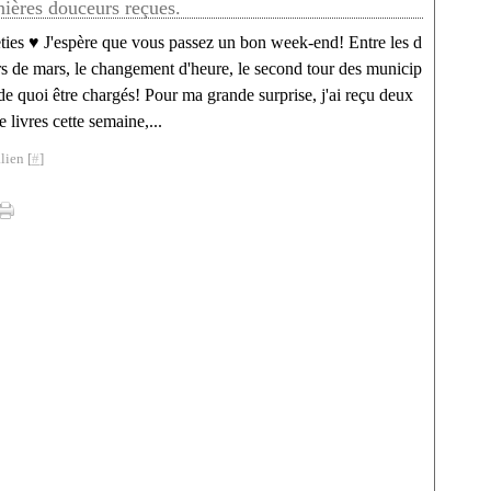
nières douceurs reçues.
ties ♥ J'espère que vous passez un bon week-end! Entre les d
rs de mars, le changement d'heure, le second tour des municip
a de quoi être chargés! Pour ma grande surprise, j'ai reçu deux
e livres cette semaine,...
lien [
#
]