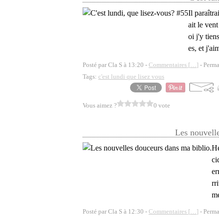
Il paraîtr
ait le ven
oi j'y tie
es, et j'a
Posté par Cla S à 13:20 -
Commentaires [
…
]
- Perma
Tags:
c'est lundi que lisez vous
Vous aimez ?
0 vote
Les nouvell
He
ci
er
rr
me
Posté par Cla S à 12:30 -
Commentaires [
…
]
- Perma