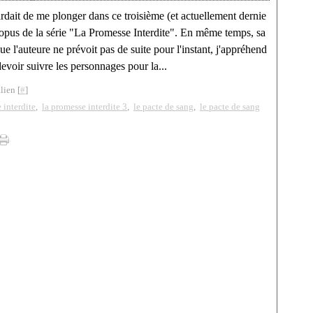
ardait de me plonger dans ce troisième (et actuellement dernie
) opus de la série "La Promesse Interdite". En même temps, sa
ue l'auteure ne prévoit pas de suite pour l'instant, j'appréhend
devoir suivre les personnages pour la...
lien [
#
]
 interdite
,
la promesse interdite 3
,
le pacte de sang
,
le pacte de sang