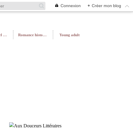
Connexion
+
Créer mon blog
Roman féminin/Feel Good
Romance historique
Young adult