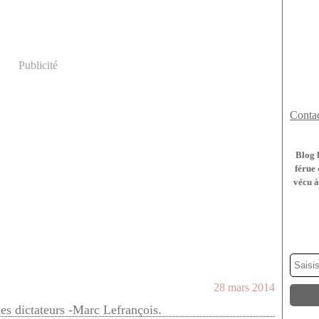
Publicité
Contac
Blog 
férue 
vécu à
28 mars 2014
des dictateurs -Marc Lefrançois.