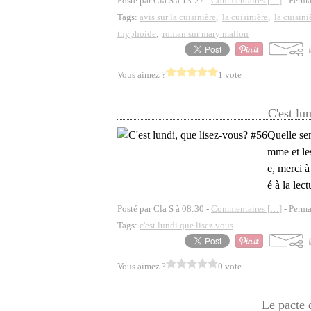
Posté par Cla S à 13:27 -
Commentaires [
…
]
- Perma
Tags:
avis sur la cuisinière
,
la cuisinière
,
la cuisin
thyphoide
,
roman sur mary mallon
Vous aimez ?
1 vote
C'est lu
Quelle se
mme et les
e, merci 
é à la lec
Posté par Cla S à 08:30 -
Commentaires [
…
]
- Perma
Tags:
c'est lundi que lisez vous
Vous aimez ?
0 vote
Le pacte 