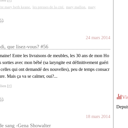
lien [
#
]
ière mary beth keane
,
les presses de la cité
,
mary mallon
,
mary
24 mars 2014
ndi, que lisez-vous? #56
maine! Entre les livraisons de meubles, les 30 ans de mon Ho
 sorties avec mon bébé (sa laryngite est définitivement guéri
à celles qui ont demandé des nouvelles), peu de temps consacr
ture. Mais ça va se calmer, oui?...
lien [
#
]
Vi
Depuis
18 mars 2014
de sang -Gena Showalter