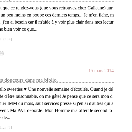
ait que ce rendez-vous (que vous retrouvez chez Galleane) aur
t un peu moins en poupe ces derniers temps... Je m'en fiche, m
ns, j'en ai besoin car il m'aide à y voir plus clair dans mes lectur
ime bien voir ce que...
lien [
#
]
15 mars 2014
es douceurs dans ma biblio.
llo sweeties ♥ Une nouvelle semaine d'écoulée. Quand je dé
de d'être raisonnable, on me gâte! Je pense que ce sera mon d
nier IMM du mois, sauf services presse si j'en ai d'autres qui a
ivent. Ma PAL déborde! Mon Homme m'a offert le second to
 de...
lien [
#
]