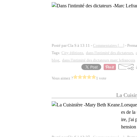
Posté par Cla S à 13:11 -
Commentaires [
…
]
- Perma
Tags:
City éditions
,
dans l'intimité des dictateurs
,
blog
,
dans l'intimité des dictateurs marc lefrançois
Vous aimez ?
1 vote
La Cuisi
Lorsque 
es de la
ire, j'ai
hension q