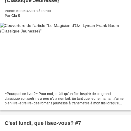
{Classique Jeunesse}
Publié le 09/04/2013 à 09:00
Par
Cla S
~Pourquoi ce livre?~ Pour moi, le fait qu'un film inspiré de ce grand
classique soit sorti il y a peu n'y a rien fait. En tant que jeune maman, j'aime
bien lire -et relire- des romans jeunesse à transmettre à mon fils lorsqu'il
aura l'âge. Curieusement,...
C'est lundi, que lisez-vous? #7