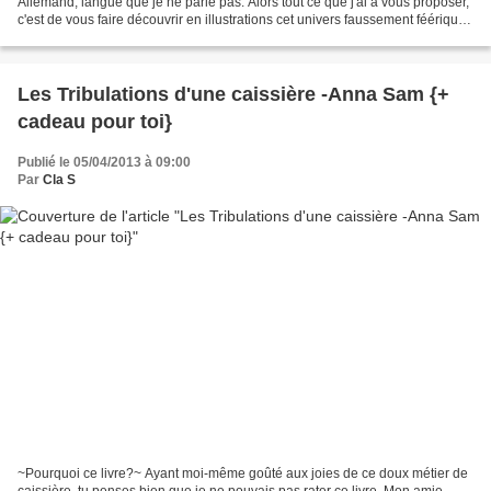
Allemand, langue que je ne parle pas. Alors tout ce que j'ai à vous proposer,
c'est de vous faire découvrir en illustrations cet univers faussement féérique,
sombre et inquiétant....
Les Tribulations d'une caissière -Anna Sam {+
cadeau pour toi}
Publié le 05/04/2013 à 09:00
Par
Cla S
~Pourquoi ce livre?~ Ayant moi-même goûté aux joies de ce doux métier de
caissière, tu penses bien que je ne pouvais pas rater ce livre. Mon amie