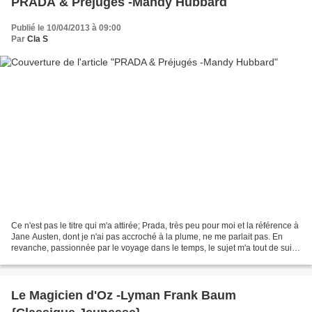
PRADA & Préjugés -Mandy Hubbard
Publié le 10/04/2013 à 09:00
Par
Cla S
Ce n'est pas le titre qui m'a attirée; Prada, très peu pour moi et la référence à
Jane Austen, dont je n'ai pas accroché à la plume, ne me parlait pas. En
revanche, passionnée par le voyage dans le temps, le sujet m'a tout de suite
tapé dans l'oeil. "Chaussée...
Le Magicien d'Oz -Lyman Frank Baum