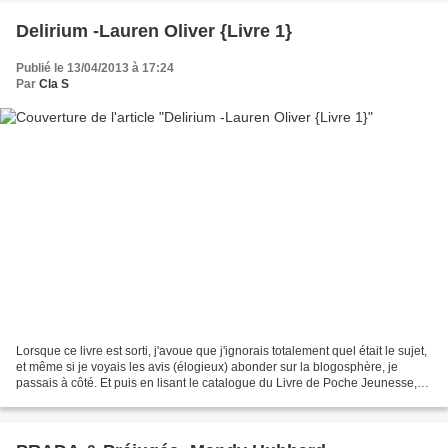
Delirium -Lauren Oliver {Livre 1}
Publié le 13/04/2013 à 17:24
Par
Cla S
Lorsque ce livre est sorti, j'avoue que j'ignorais totalement quel était le sujet,
et même si je voyais les avis (élogieux) abonder sur la blogosphère, je
passais à côté. Et puis en lisant le catalogue du Livre de Poche Jeunesse,
j'ai lu le résumé, qui...