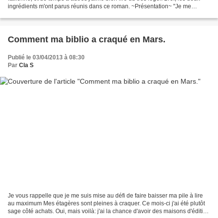
ingrédients m'ont parus réunis dans ce roman. ~Présentation~ "Je me
présente : je m’appelle Teddi. Teddi...
Comment ma biblio a craqué en Mars.
Publié le 03/04/2013 à 08:30
Par
Cla S
Je vous rappelle que je me suis mise au défi de faire baisser ma pile à lire
au maximum Mes étagères sont pleines à craquer. Ce mois-ci j'ai été plutôt
sage côté achats. Oui, mais voilà: j'ai la chance d'avoir des maisons d'édition