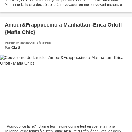
Marianne l'a lu et a décidé de le faire voyager, en me l'envoyant (notons que
quelques kilomètres seulement...
Amour&Frappuccino à Manhattan -Erica Orloff
{Mafia Chic}
Publié le 04/04/2013 à 09:00
Par
Cla S
~Pourquoi ce livre?~ J'aime les histoire qui mettent en scène la mafia
Italienne, et de temps à autres j'aime bien lire du très léger. Bref, les deux