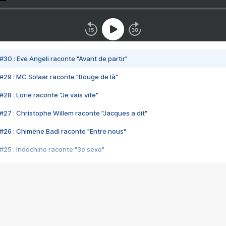
#30 : Eve Angeli raconte "Avant de partir"
#29 : MC Solaar raconte "Bouge de là"
28 : Lorie raconte "Je vais vite"
#27 : Christophe Willem raconte "Jacques a dit"
#26 : Chimène Badi raconte "Entre nous"
#25 : Indochine raconte "3e sexe"
#24 : Zaho raconte "C'est chelou"
#23 : Patrick Bruel raconte "Au café des délices"
#22 : Kyo raconte "Le chemin"
#21 : Nolwenn Leroy raconte "Cassé"