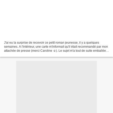
J'ai eu la surprise de recevoir ce petit roman jeunesse, il y a quelques
semaines. A l'intérieur, une carte m'informait qu'il était recommandé par mon
attachée de presse (merci Caroline ☺). Le sujet m'a tout de suite emballée,
je n'ai donc pas traîné...