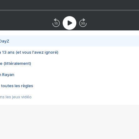
 DayZ
 a 13 ans (et vous l'avez ignoré)
e (littéralement)
im Rayan
 toutes les règles
s les jeux vidéo
us choquant de Rockstar ? - Le scandale BULLY
e plus moche de Steam
du RÊVE tourne au CAUCHEMAR