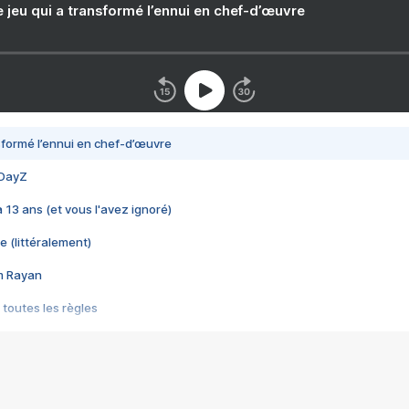
e jeu qui a transformé l’ennui en chef-d’œuvre
nsformé l’ennui en chef-d’œuvre
 DayZ
 a 13 ans (et vous l'avez ignoré)
e (littéralement)
im Rayan
 toutes les règles
s les jeux vidéo
us choquant de Rockstar ? - Le scandale BULLY
e plus moche de Steam