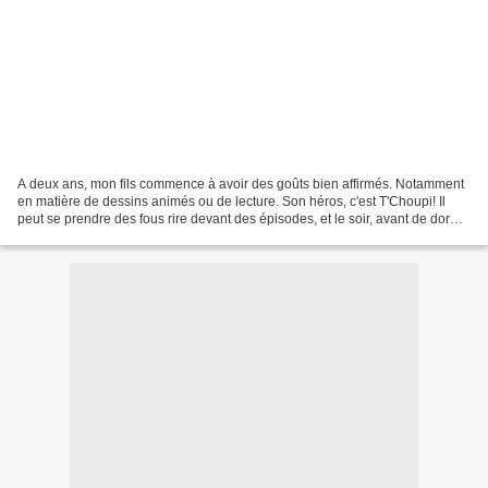
A deux ans, mon fils commence à avoir des goûts bien affirmés. Notamment
en matière de dessins animés ou de lecture. Son héros, c'est T'Choupi! Il
peut se prendre des fous rire devant des épisodes, et le soir, avant de dormir,
pas question d'aller au...