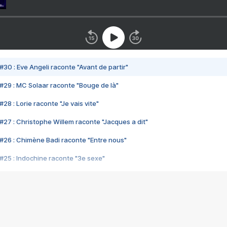
#30 : Eve Angeli raconte "Avant de partir"
#29 : MC Solaar raconte "Bouge de là"
28 : Lorie raconte "Je vais vite"
#27 : Christophe Willem raconte "Jacques a dit"
#26 : Chimène Badi raconte "Entre nous"
#25 : Indochine raconte "3e sexe"
#24 : Zaho raconte "C'est chelou"
#23 : Patrick Bruel raconte "Au café des délices"
#22 : Kyo raconte "Le chemin"