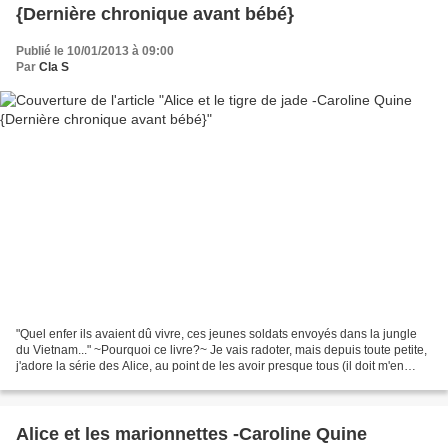
{Dernière chronique avant bébé}
Publié le 10/01/2013 à 09:00
Par
Cla S
"Quel enfer ils avaient dû vivre, ces jeunes soldats envoyés dans la jungle
du Vietnam..." ~Pourquoi ce livre?~ Je vais radoter, mais depuis toute petite,
j'adore la série des Alice, au point de les avoir presque tous (il doit m'en
manquer 15 sur les...
Alice et les marionnettes -Caroline Quine