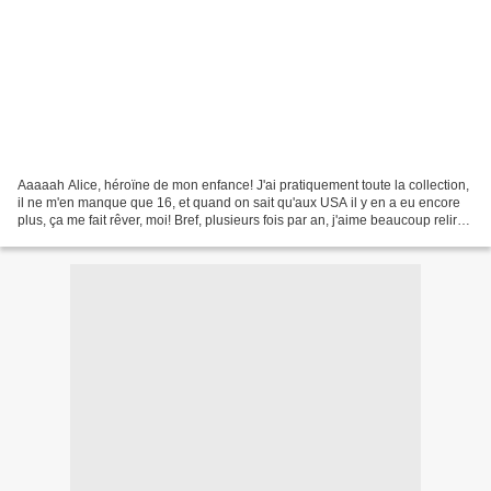
Aaaaah Alice, héroïne de mon enfance! J'ai pratiquement toute la collection,
il ne m'en manque que 16, et quand on sait qu'aux USA il y en a eu encore
plus, ça me fait rêver, moi! Bref, plusieurs fois par an, j'aime beaucoup relire
des Alice. "Un vent...