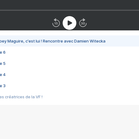
bey Maguire, c'est lui ! Rencontre avec Damien Witecka
e 6
e 5
e 4
e 3
s créatrices de la VF !
e 2
e 1
e Mektoub My Love arrive enfin ! Rencontre avec Shaïn Boumedine et Sal