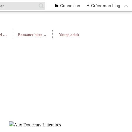
Connexion
+
Créer mon blog
Roman féminin/Feel Good
Romance historique
Young adult