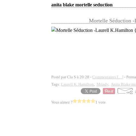
anita blake mortelle seduction
Mortelle Séduction -
Posté par Cla S à 20:28 -
Commentaires [
…
]
- Perma
Tags:
Laurell K. Hamilton
,
Milady
,
Anita Blake mo
Vous aimez ?
1 vote