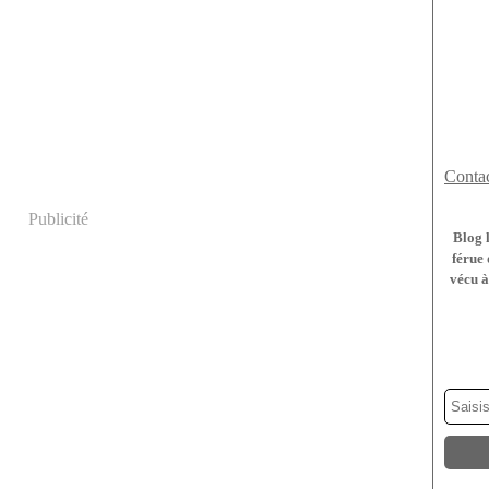
Contac
Publicité
Blog 
férue 
vécu à