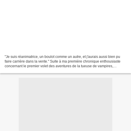
"Je suis réanimatrice, un boulot comme un autre, et j'aurais aussi bien pu
faire carrière dans la vente." Suite à ma première chronique enthousiaste
concernant le premier volet des aventures de la tueuse de vampires,
plusieurs m'ont prédit que d'ici quelques...