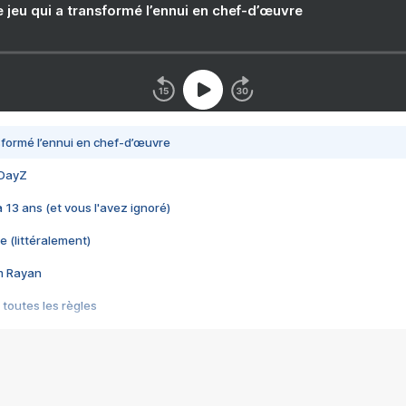
e jeu qui a transformé l’ennui en chef-d’œuvre
nsformé l’ennui en chef-d’œuvre
 DayZ
 a 13 ans (et vous l'avez ignoré)
e (littéralement)
im Rayan
 toutes les règles
s les jeux vidéo
us choquant de Rockstar ? - Le scandale BULLY
e plus moche de Steam