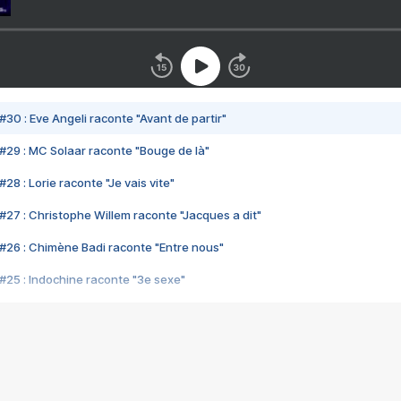
#30 : Eve Angeli raconte "Avant de partir"
#29 : MC Solaar raconte "Bouge de là"
28 : Lorie raconte "Je vais vite"
#27 : Christophe Willem raconte "Jacques a dit"
#26 : Chimène Badi raconte "Entre nous"
#25 : Indochine raconte "3e sexe"
#24 : Zaho raconte "C'est chelou"
#23 : Patrick Bruel raconte "Au café des délices"
#22 : Kyo raconte "Le chemin"