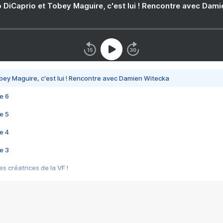
 DiCaprio et Tobey Maguire, c'est lui ! Rencontre avec Dam
bey Maguire, c'est lui ! Rencontre avec Damien Witecka
e 6
e 5
e 4
e 3
s créatrices de la VF !
e 2
e 1
e Mektoub My Love arrive enfin ! Rencontre avec Shaïn Boumedine et Sal