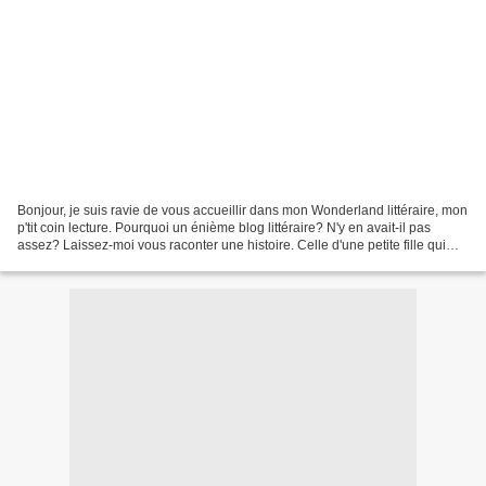
Bonjour, je suis ravie de vous accueillir dans mon Wonderland littéraire, mon
p'tit coin lecture. Pourquoi un énième blog littéraire? N'y en avait-il pas
assez? Laissez-moi vous raconter une histoire. Celle d'une petite fille qui
découvrit très tôt un...